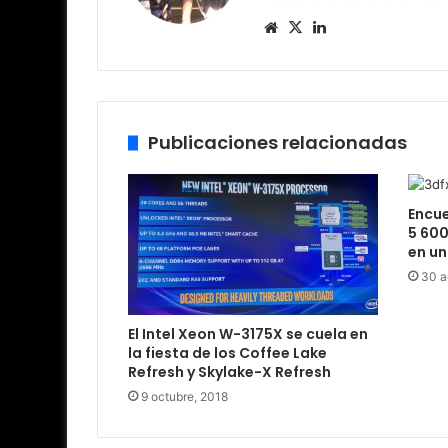
Siti
X
Lin
o
ke
we
dIn
b
Publicaciones relacionadas
Encue
5 600
en un
30 a
El Intel Xeon W-3175X se cuela en
la fiesta de los Coffee Lake
Refresh y Skylake-X Refresh
9 octubre, 2018