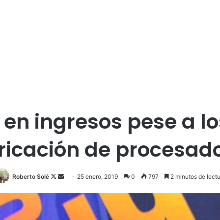
 en ingresos pese a l
ricación de procesad
Roberto Solé
F
S
25 enero, 2019
0
797
2 minutos de lectu
o
e
l
n
l
d