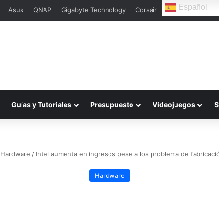
Español
Asus
QNAP
Gigabyte Technology
Corsair
L
Guías y Tutoriales
Presupuesto
Videojuegos
S
Hardware
/
Intel aumenta en ingresos pese a los problema de fabricac
Hardware