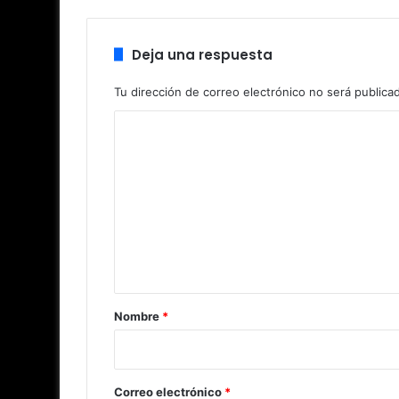
Deja una respuesta
Tu dirección de correo electrónico no será publica
C
o
m
e
n
t
a
r
Nombre
*
i
o
*
Correo electrónico
*