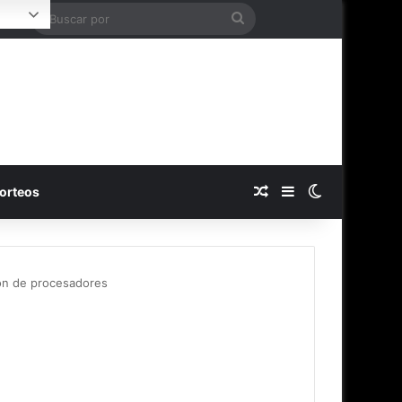
Buscar
ogin
por
Publicación al azar
Barra lateral
Switch skin
orteos
ión de procesadores