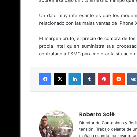
sobremesa bajo un 7% al mismo tiempo que 
Un dato muy interesante es que los módems
relacionado con las malas ventas de iPhone X
El margen bruto, el precio de compra de los 
propia Intel quien suministra sus procesa
contratado a TSMC para mejorar la situación.
Facebook
X
LinkedIn
Tumblr
Pinterest
Reddit
Roberto Solé
Director de Contenidos y Reda
tensión. Trabajo delante de u
mañana cuando me levanto cru