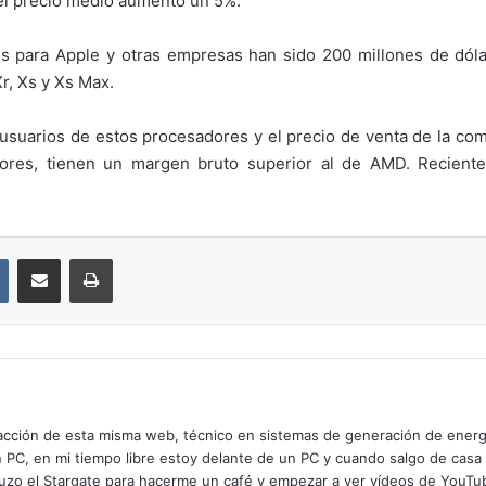
el precio medio aumento un 5%.
 para Apple y otras empresas han sido 200 millones de dól
r, Xs y Xs Max.
usuarios de estos procesadores y el precio de venta de la com
dores, tienen un margen bruto superior al de AMD. Reciente
VKontakte
Compartir por correo electrónico
Imprimir
cción de esta misma web, técnico en sistemas de generación de energía
n PC, en mi tiempo libre estoy delante de un PC y cuando salgo de casa
zo el Stargate para hacerme un café y empezar a ver vídeos de YouTube