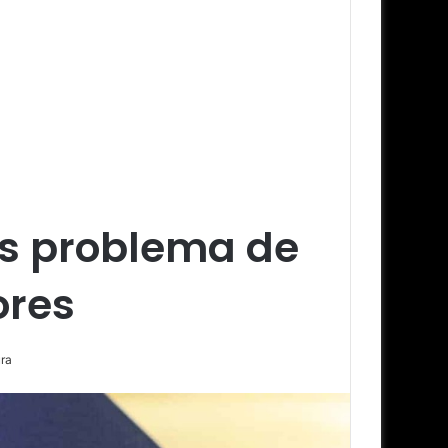
os problema de
ores
ra