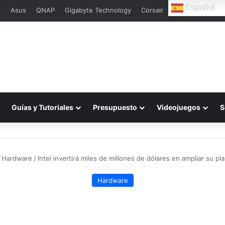
Español
r
Asus
QNAP
Gigabyte Technology
Corsair
Guías y Tutoriales
Presupuesto
Videojuegos
S
Hardware
/
Intel invertirá miles de millones de dólares en ampliar su p
Hardware