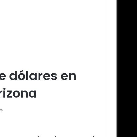
de dólares en
rizona
ra