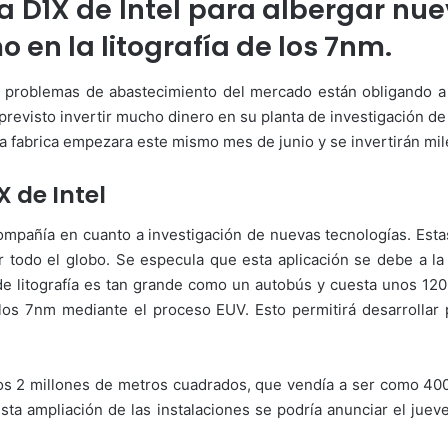
a D1X de Intel para albergar nu
o
a
w
n
 en la litografía de los 7nm.
o
e
n
m
los problemas de abastecimiento del mercado están obligando a 
X
a
revisto invertir mucho dinero en su planta de investigación d
i
 la fabrica empezara este mismo mes de junio y se invertirán mil
l
 de Intel
ompañía en cuanto a investigación de nuevas tecnologías. Esta
 todo el globo. Se especula que esta aplicación se debe a la ad
de litografía es tan grande como un autobús y cuesta unos 120
los 7nm mediante el proceso EUV. Esto permitirá desarrolla
os 2 millones de metros cuadrados, que vendía a ser como 400
sta ampliación de las instalaciones se podría anunciar el juev