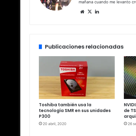
mañana cuando me levanto cru
Siti
X
Lin
o
ke
we
dIn
b
Publicaciones relacionadas
Toshiba también usa la
NVIDI
tecnología SMR en sus unidades
de TS
P300
arqui
20 abril, 2020
26 s