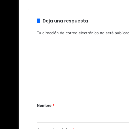
Deja una respuesta
Tu dirección de correo electrónico no será publica
C
o
m
e
n
t
a
r
Nombre
*
i
o