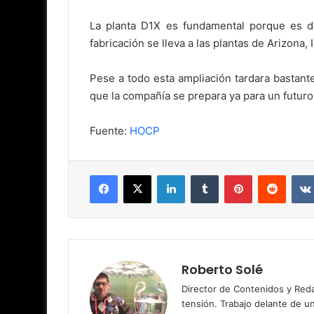
La planta D1X es fundamental porque es d
fabricación se lleva a las plantas de Arizona, I
Pese a todo esta ampliación tardara bastant
que la compañía se prepara ya para un futur
Fuente:
HOCP
Facebook
X
LinkedIn
Tumblr
Pinterest
Reddit
Roberto Solé
Director de Contenidos y Reda
tensión. Trabajo delante de u