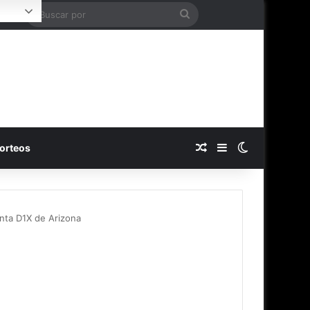
Buscar
Login
por
Publicación al azar
Barra lateral
Switch skin
orteos
lanta D1X de Arizona