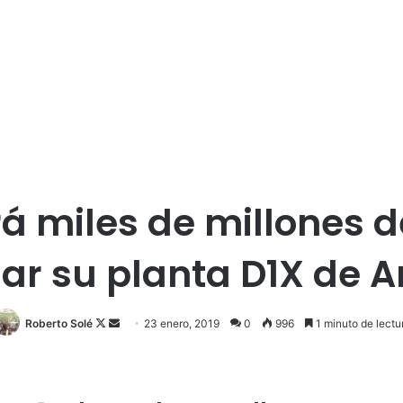
irá miles de millones 
ar su planta D1X de A
Roberto Solé
F
S
23 enero, 2019
0
996
1 minuto de lectu
o
e
l
n
l
d