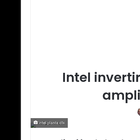
Intel invert
ampli
intel planta d1x