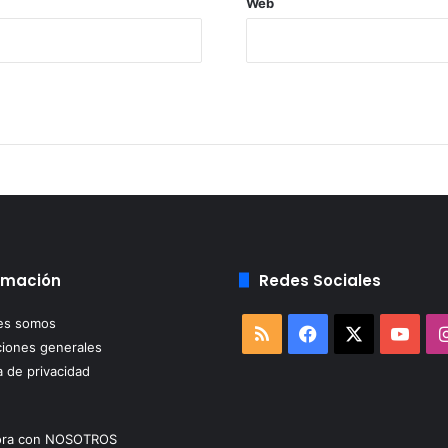
Web
rmación
Redes Sociales
es somos
RSS
Facebook
X
You
iones generales
a de privacidad
ora con NOSOTROS