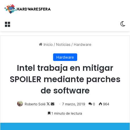
Menú
Sw
Inicio
/
Noticias
/
Hardware
Hardware
Intel trabaja en mitigar
SPOILER mediante parches
de software
Follow
Send
Roberto Solé
7 marzo, 2019
0
964
on
an
1 minuto de lectura
X
email