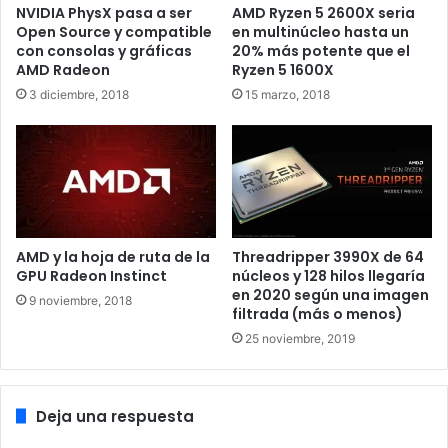
NVIDIA PhysX pasa a ser
AMD Ryzen 5 2600X seria
informado que están trabajando en actualizaciones de
Open Source y compatible
en multinúcleo hasta un
software. Concretamente trabajan en parches de software
con consolas y gráficas
20% más potente que el
AMD Radeon
Ryzen 5 1600X
para el silicio como para la DRAM para mitigar la
3 diciembre, 2018
15 marzo, 2018
posibilidad de estos ataques. Se busca ofrecer la mayor
seguridad posible contra un posible ataque Rowhammer.
Han destacado que trabajan en implementación:
“Intel recibió la notificación de esta investigación y
esperamos que el software pueda protegerse contra tales
problemas al emplear prácticas de desarrollo seguro de
AMD y la hoja de ruta de la
Threadripper 3990X de 64
canal lateral. Esto incluye evitar flujos de control que
GPU Radeon Instinct
núcleos y 128 hilos llegaría
en 2020 según una imagen
dependen de los datos de interés. Asimismo, esperamos
9 noviembre, 2018
filtrada (más o menos)
que los módulos de memoria que estén mitigados contra
25 noviembre, 2019
los ataques del estilo Rowhammer permanezcan
protegidos. Proteger a nuestros clientes y sus datos sigue
siendo una prioridad fundamental para nosotros y
Deja una respuesta
apreciamos los esfuerzos de la comunidad de seguridad