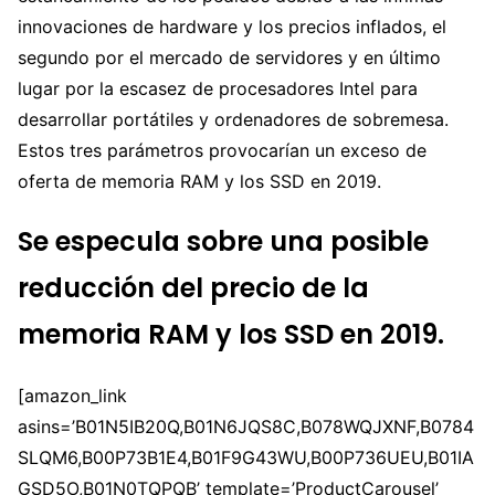
innovaciones de hardware y los precios inflados, el
segundo por el mercado de servidores y en último
lugar por la escasez de procesadores Intel para
desarrollar portátiles y ordenadores de sobremesa.
Estos tres parámetros provocarían un exceso de
oferta de memoria RAM y los SSD en 2019.
Se especula sobre una posible
reducción del precio de la
memoria RAM y los SSD en 2019.
[amazon_link
asins=’B01N5IB20Q,B01N6JQS8C,B078WQJXNF,B0784
SLQM6,B00P73B1E4,B01F9G43WU,B00P736UEU,B01IA
GSD5O,B01N0TQPQB’ template=’ProductCarousel’