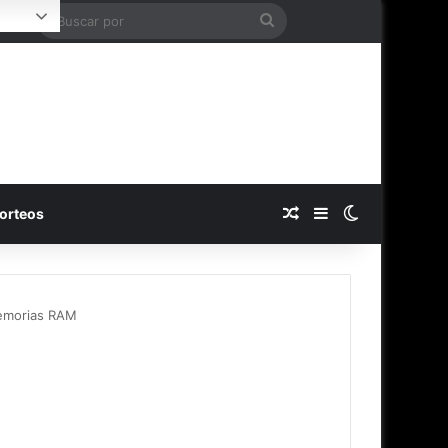
Buscar
Login
por
Publicación al azar
Barra lateral
Switch skin
orteos
memorias RAM