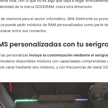
nte final, con lo que no es algo que vaya a llegar directament
 identidad de la marca GOODRAM, cobra otra dimensión.
e memoria para el sector informático, Wilk Elektronik es prove
marca puede pedir módulos de RAM personalizados como parte d
stacar entre sus contactos.
S personalizadas con tu serigr
ias personalizas
incluye la customización mediante el serigra
modelos disponibles módulos con capacidades comprendidas en
oble canal mediante dos módulos, y con frecuencias de hasta 3