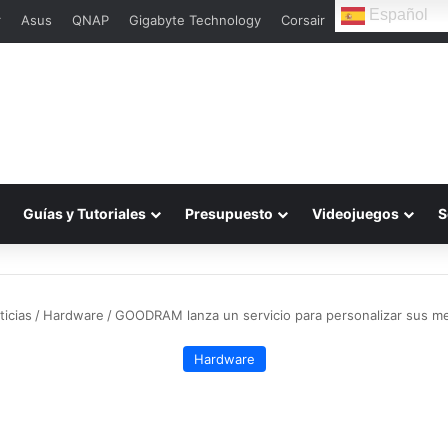
Español
r
Asus
QNAP
Gigabyte Technology
Corsair
Guías y Tutoriales
Presupuesto
Videojuegos
S
ticias
/
Hardware
/
GOODRAM lanza un servicio para personalizar sus 
Hardware