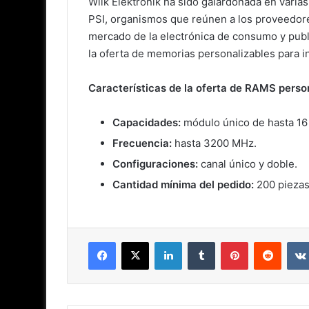
Wilk Elektronik ha sido galardonada en varia
PSI, organismos que reúnen a los proveedor
mercado de la electrónica de consumo y publi
la oferta de memorias personalizables para i
Características de la oferta de RAMS pers
Capacidades:
módulo único de hasta 16 
Frecuencia:
hasta 3200 MHz.
Configuraciones:
canal único y doble.
Cantidad mínima del pedido:
200 piezas
Facebook
X
LinkedIn
Tumblr
Pinterest
Reddit