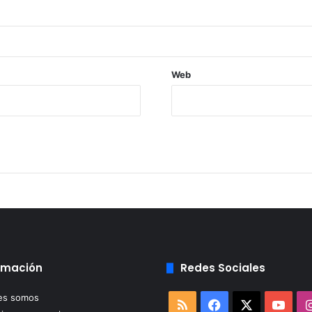
Web
rmación
Redes Sociales
es somos
RSS
Facebook
X
You