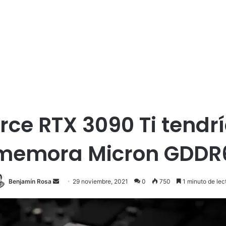
rce RTX 3090 Ti tendrí
memora Micron GDDR
Send
Benjamín Rosa
29 noviembre, 2021
0
750
1 minuto de lec
an
email