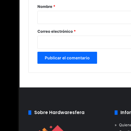
r
Nombre
*
i
o
*
Correo electrónico
*
Sobre Hardwaresfera
Info
» Quien