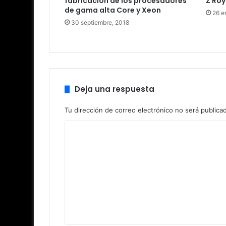
fabricación de los procesadores
Z Roy
de gama alta Core y Xeon
26 e
30 septiembre, 2018
Deja una respuesta
Tu dirección de correo electrónico no será publica
C
o
m
e
n
t
a