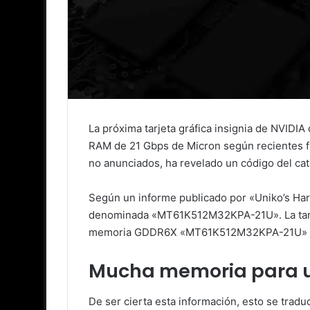
La próxima tarjeta gráfica insignia de NVIDI
RAM de 21 Gbps de Micron según recientes fi
no anunciados, ha revelado un código del c
Según un informe publicado por «Uniko’s Ha
denominada «MT61K512M32KPA-21U». La tarjeta
memoria GDDR6X «MT61K512M32KPA-21U» de
Mucha memoria para un
De ser cierta esta información, esto se trad