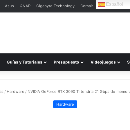
Español
Asus
QNAP
Gigabyte Technology
Corsair
L
Guías y Tutoriales
Presupuesto
Videojuegos
S
as
/
Hardware
/
NVIDIA GeForce RTX 3090 Ti tendría 21 Gbps de memo
Hardware