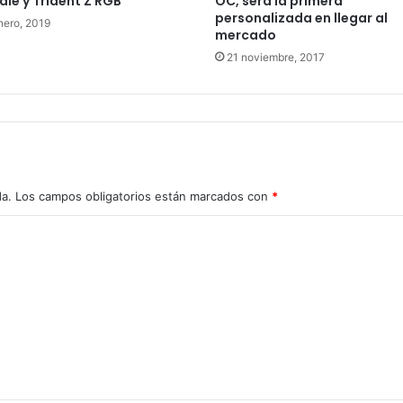
ale y Trident Z RGB
OC, sera la primera
personalizada en llegar al
nero, 2019
mercado
21 noviembre, 2017
da.
Los campos obligatorios están marcados con
*