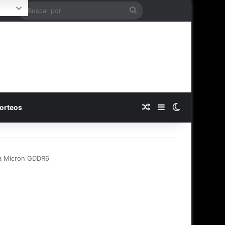
Buscar
ogin
por
Publicación al azar
Barra lateral
Switch skin
orteos
ra Micron GDDR6