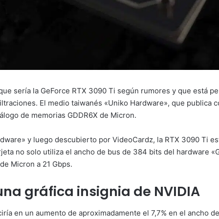
A que sería la GeForce RTX 3090 Ti según rumores y que está pen
ltraciones. El medio taiwanés «Uniko Hardware», que publica 
atálogo de memorias GDDR6X de Micron.
rdware» y luego descubierto por VideoCardz, la RTX 3090 Ti e
 no solo utiliza el ancho de bus de 384 bits del hardware «GA
 Micron a 21 Gbps.
a gráfica insignia de NVIDIA
uciría en un aumento de aproximadamente el 7,7% en el ancho d