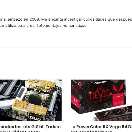
rial empezó en 2009. Me encanta investigar curiosidades que después os
que utilizo para crear fotomontajes humorísticos.
iados los kits G.Skill Trident
La PowerColor RX Vega 64 De