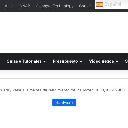
Español
Asus
QNAP
Gigabyte Technology
Corsair
L
Guías y Tutoriales
Presupuesto
Videojuegos
S
dware
/
Pese a la mejora de rendimiento de los Ryzen 3000, el i9-9900K
Hardware