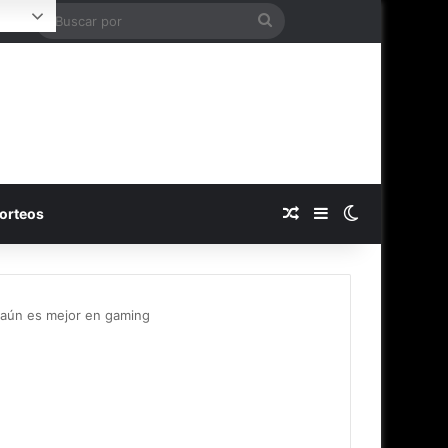
Buscar
ogin
por
Publicación al azar
Barra lateral
Switch skin
orteos
 aún es mejor en gaming