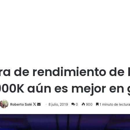
ra de rendimiento de 
9900K aún es mejor en
Roberto Solé
F
S
8 julio, 2019
0
900
1 minuto de lectur
o
e
l
n
l
d