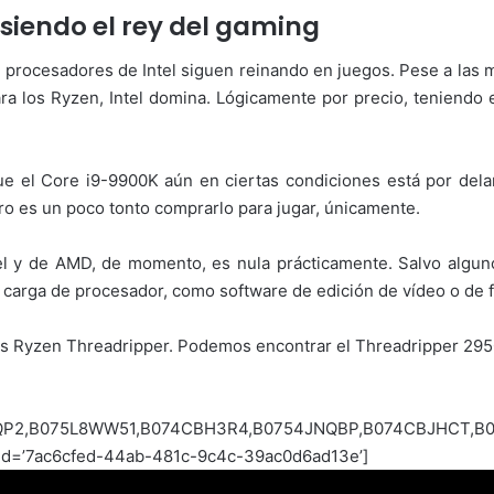
 siendo el rey del gaming
 procesadores de Intel siguen reinando en juegos. Pese a las m
ra los Ryzen, Intel domina. Lógicamente por precio, teniendo 
el Core i9-9900K aún en ciertas condiciones está por dela
ro es un poco tonto comprarlo para jugar, únicamente.
tel y de AMD, de momento, es nula prácticamente. Salvo algu
 carga de procesador, como software de edición de vídeo o de f
los Ryzen Threadripper. Podemos encontrar el Threadripper 295
4QP2,B075L8WW51,B074CBH3R4,B0754JNQBP,B074CBJHCT,B077
k_id=’7ac6cfed-44ab-481c-9c4c-39ac0d6ad13e’]