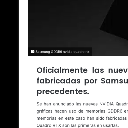
Sasmung GDDR6 nvidia quadro rtx
Oficialmente las nu
fabricadas por Samsu
precedentes.
Se han anunciado las nuevas NVIDIA Quadro
gráficas hacen uso de memorias GDDR6 e
memorias en este caso han sido fabricadas 
Quadro RTX son las primeras en usarlas.