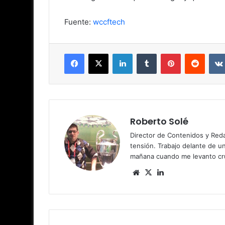
Fuente:
wccftech
Facebook
X
LinkedIn
Tumblr
Pinterest
Reddit
Roberto Solé
Director de Contenidos y Reda
tensión. Trabajo delante de u
mañana cuando me levanto cru
Siti
X
Lin
o
ke
we
dIn
b