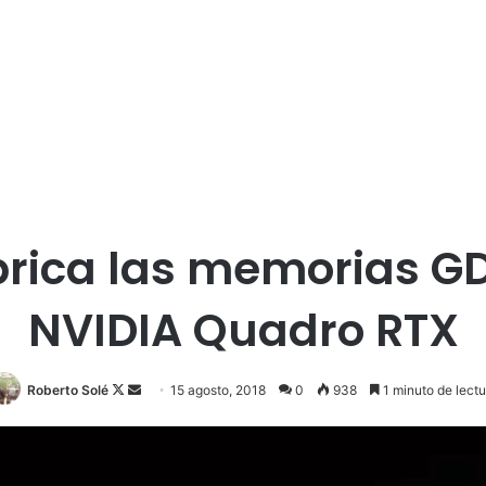
rica las memorias GD
NVIDIA Quadro RTX
Roberto Solé
F
S
15 agosto, 2018
0
938
1 minuto de lectu
o
e
l
n
l
d