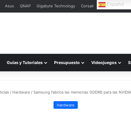
Español
Asus
QNAP
Gigabyte Technology
Corsair
L
Guías y Tutoriales
Presupuesto
Videojuegos
S
icias
/
Hardware
/
Samsung fabrica las memorias GDDR6 para las NVIDI
Hardware