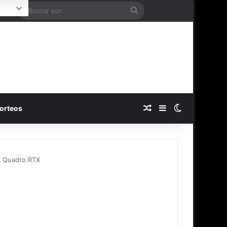
Buscar
ogin
por
Publicación al azar
Barra lateral
Switch skin
orteos
A Quadro RTX