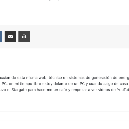
VKontakte
Compartir por correo electrónico
Imprimir
cción de esta misma web, técnico en sistemas de generación de energía
n PC, en mi tiempo libre estoy delante de un PC y cuando salgo de casa
zo el Stargate para hacerme un café y empezar a ver vídeos de YouTube