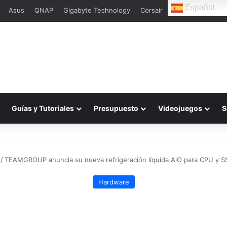
Español
Asus
QNAP
Gigabyte Technology
Corsair
L
Guías y Tutoriales
Presupuesto
Videojuegos
S
/
TEAMGROUP anuncia su nueva refrigeración líquida AiO para CPU y S
Hardware