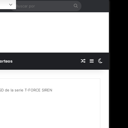
Buscar
ogin
por
Publicación al azar
Barra lateral
Switch skin
orteos
SD de la serie T-FORCE SIREN