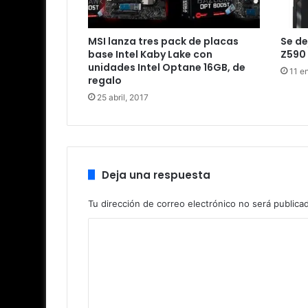
MSI lanza tres pack de placas
Se de
base Intel Kaby Lake con
Z590 
unidades Intel Optane 16GB, de
11 e
regalo
25 abril, 2017
Deja una respuesta
Tu dirección de correo electrónico no será publica
C
o
m
e