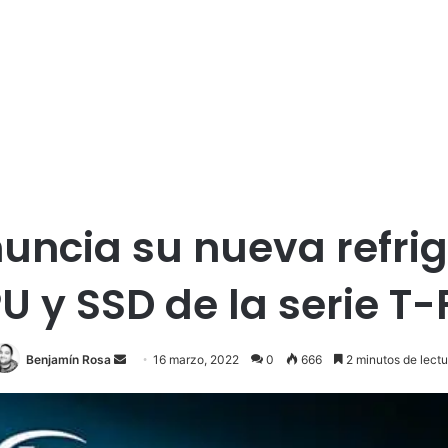
ncia su nueva refrige
U y SSD de la serie T
Send
Benjamín Rosa
16 marzo, 2022
0
666
2 minutos de lectu
an
email