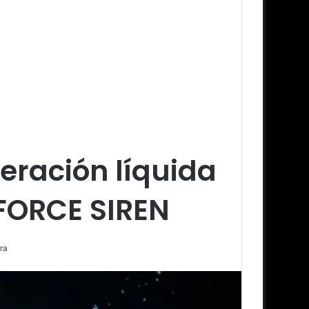
ración líquida
-FORCE SIREN
ra