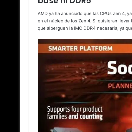
base ni DDR5
AMD ya ha anunciado que las CPUs Zen 4, y
en el núcleo de los Zen 4. Si quisieran llevar
que alberguen la IMC DDR4 necesaria, ya qu