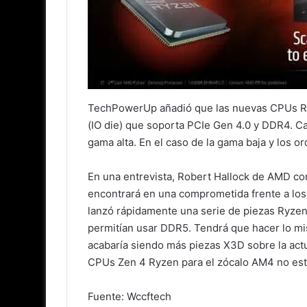
TechPowerUp añadió que las nuevas CPUs Ryz
(IO die) que soporta PCIe Gen 4.0 y DDR4. C
gama alta. En el caso de la gama baja y los 
En una entrevista, Robert Hallock de AMD c
encontrará en una comprometida frente a los
lanzó rápidamente una serie de piezas Ryze
permitían usar DDR5. Tendrá que hacer lo mis
acabaría siendo más piezas X3D sobre la act
CPUs Zen 4 Ryzen para el zócalo AM4 no esta
Fuente: Wccftech