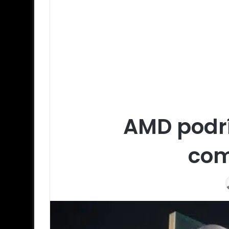
AMD podrí
com