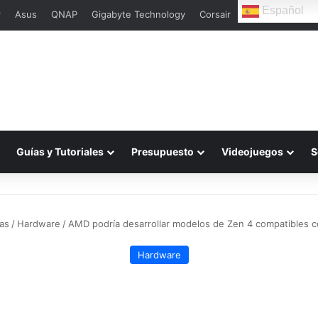
Español
r
Asus
QNAP
Gigabyte Technology
Corsair
Guías y Tutoriales
Presupuesto
Videojuegos
S
ias
/
Hardware
/
AMD podría desarrollar modelos de Zen 4 compatibles
Hardware