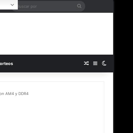
Buscar
Login
por
Publicación al azar
Barra lateral
Switch skin
orteos
 con AM4 y DDR4