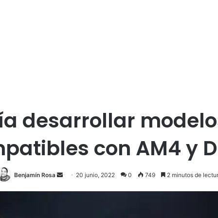
a desarrollar modelo
patibles con AM4 y 
Send
Benjamín Rosa
20 junio, 2022
0
749
2 minutos de lectu
an
email