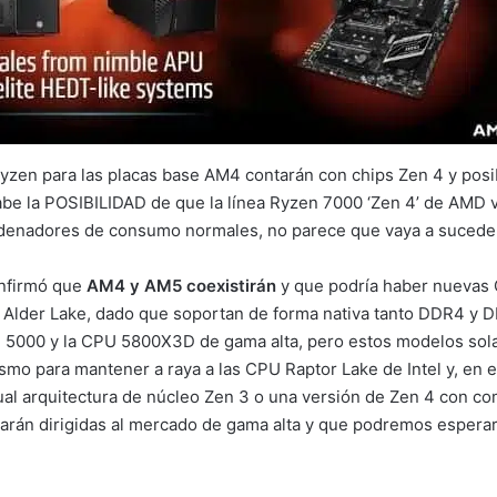
en para las placas base AM4 contarán con chips Zen 4 y posi
abe la POSIBILIDAD de que la línea Ryzen 7000 ‘Zen 4’ de AMD v
ordenadores de consumo normales, no parece que vaya a suceder
onfirmó que
AM4 y AM5 coexistirán
y que podría haber nuevas 
 Alder Lake, dado que soportan de forma nativa tanto DDR4 y D
n 5000 y la CPU 5800X3D de gama alta, pero estos modelos sol
mo para mantener a raya a las CPU Raptor Lake de Intel y, en es
ual arquitectura de núcleo Zen 3 o una versión de Zen 4 con co
rán dirigidas al mercado de gama alta y que podremos esperar 