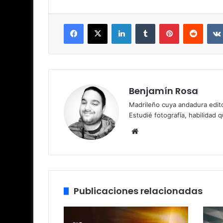
Facebook
X
LinkedIn
Tumblr
Pinterest
Reddit
Benjamín Rosa
Madrileño cuya andadura edito
Estudié fotografía, habilidad 
Sitio
web
Publicaciones relacionadas