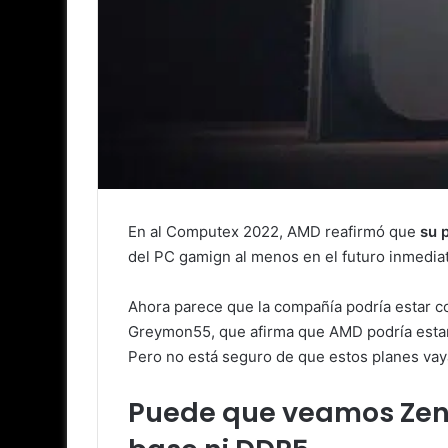
En al Computex 2022, AMD reafirmó que
su 
del PC gamign al menos en el futuro inmedia
Ahora parece que la compañía podría estar co
Greymon55, que afirma que AMD podría estar 
Pero no está seguro de que estos planes vaya
Puede que veamos Zen 