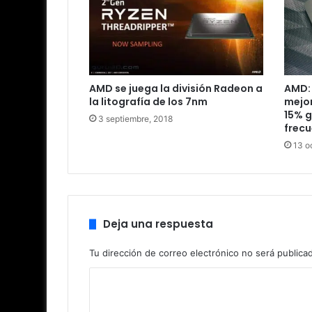
AMD se juega la división Radeon a
AMD: 
la litografía de los 7nm
mejor
15% g
3 septiembre, 2018
frecu
13 o
Deja una respuesta
Tu dirección de correo electrónico no será publica
C
o