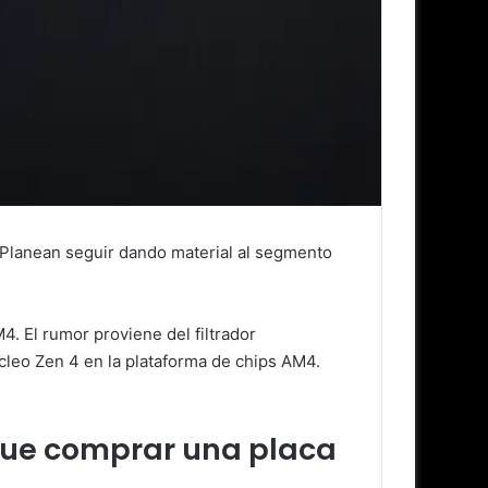
 Planean seguir dando material al segmento
. El rumor proviene del filtrador
leo Zen 4 en la plataforma de chips AM4.
que comprar una placa