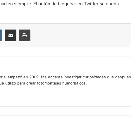
arten siempre. El botón de bloquear en Twitter se queda.
VKontakte
Compartir por correo electrónico
Imprimir
rial empezó en 2009. Me encanta investigar curiosidades que después os
que utilizo para crear fotomontajes humorísticos.