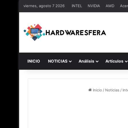
viernes, agosto 7 2026
INTEL
NVIDIA
AMD
Ace
INICIO
NOTICIAS
Análisis
Artículos
Inicio
/
Noticias
/
Int