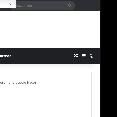
Buscar
Login
por
Publicación al azar
Barra lateral
Switch skin
orteos
pero no lo puede hacer