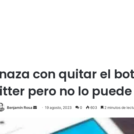
aza con quitar el bo
itter pero no lo puede
Send
Benjamín Rosa
19 agosto, 2023
0
603
2 minutos de lect
an
email