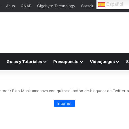
Español
r
Asus
QNAP
Gigabyte Technology
Corsair
Guías y Tutoriales
Presupuesto
Videojuegos
S
ernet
/
Elon Musk amenaza con quitar el botón de bloquear de Twitter 
Internet