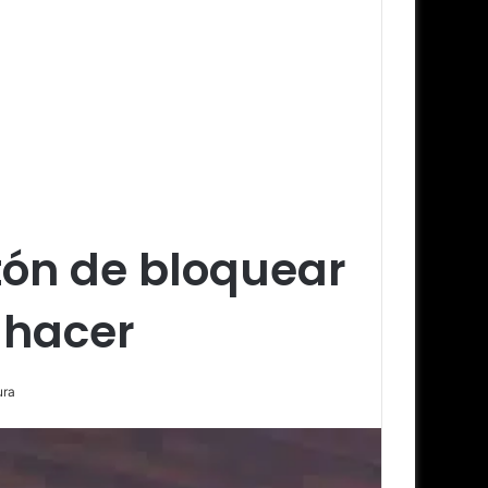
tón de bloquear
 hacer
ura