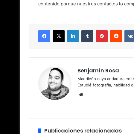
contenido porque nuestros contactos lo comp
Facebook
X
LinkedIn
Tumblr
Pinterest
Reddit
Benjamín Rosa
Madrileño cuya andadura edito
Estudié fotografía, habilidad 
Sitio
web
Publicaciones relacionadas