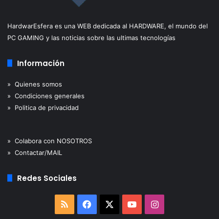
desarrolladores, puedes dárselo. Algunos incluso
recibieron nuestra pegatina de juego recomendado.
HardwarEsfera es una WEB dedicada al HARDWARE, el mundo del
PC GAMING y las noticias sobre las ultimas tecnologías
Valoración:
No los desestiméis, puede ser de lo mejor de
la Madrid Games Week.
Información
» Quienes somos
» Condiciones generales
» Politica de privacidad
» Colabora con NOSOTROS
» Contactar/MAIL
Nintendo
Redes Sociales
Nada que no vaya a salir para estas navidades, pero no
RSS
Facebook
X
YouTube
Instagram
significa que no haya esencialmente nada. Super Smash
Bros Ultimate sigue siendo su plato fuerte pues le vale