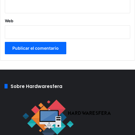
Web
Zona de Juegos españoles
Para una feria que nos promete jugar a las grandes
novedades que se avecinan, siempre resulta curioso que
los juegos traídos por agrupaciones de juegos españoles
y estudios independientes que buscan feedback y mostrar
su juego antes decenas de miles de personas, sean los
Sobre Hardwaresfera
que más cumplan en este aspecto. Entre los pabellones 12
y 14 se encuentra la zona de juegos españoles.
Títulos como el ya conocido Blasphemous o futuras
novedades como The Pizza Situation, Splatdogs, Arima o
más te sorprendan. Si quieres jugar juegos futuros que no
conoces y sin pocas colas, e incluso dar feedback a