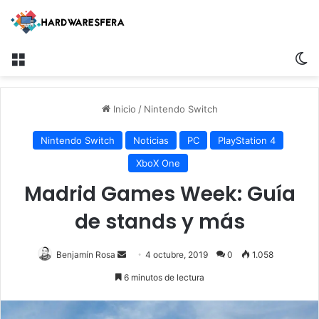
Menú
Sw
Inicio
/
Nintendo Switch
Nintendo Switch
Noticias
PC
PlayStation 4
XboX One
Madrid Games Week: Guía
de stands y más
Send
Benjamín Rosa
4 octubre, 2019
0
1.058
an
6 minutos de lectura
email