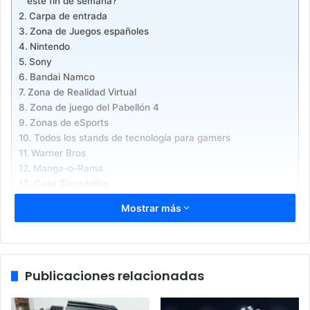
este fin de semana?
Carpa de entrada
Zona de Juegos españoles
Nintendo
Sony
Bandai Namco
Zona de Realidad Virtual
Zona de juego del Pabellón 4
Zonas de eSports
Todos los stands de tecnología para gamers
Warner Bros
Manga-o-Rama
Casa Tarradellas
Fiesta
Mostrar más
Retro World
Madrid Games Week está llena de
contenidos y stands que visitar.
Publicaciones relacionadas
¿Cuales son los más interesantes