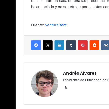
oficialmente en cada de una las presentaci
ha anunciado y no se retrase por asuntos co
Fuente:
VentureBeat
Facebook
X
LinkedIn
Tumblr
Pinterest
Reddit
Andrés Álvarez
Estudiante de Primer año de Ba
X