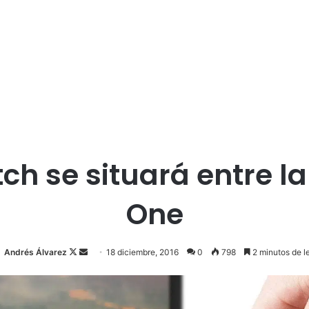
ch se situará entre la
One
Andrés Álvarez
F
S
18 diciembre, 2016
0
798
2 minutos de l
o
e
l
n
l
d