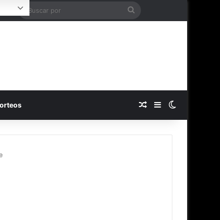
Buscar
Login
por
Publicación al azar
Barra lateral
Switch skin
orteos
e