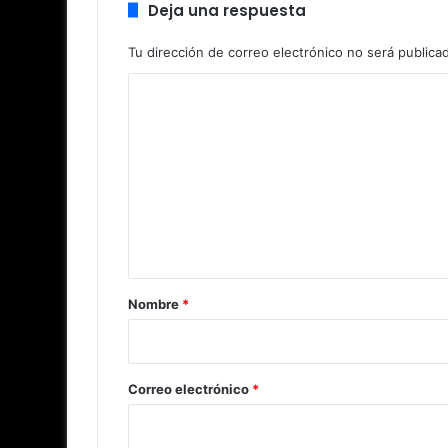
Deja una respuesta
Tu dirección de correo electrónico no será publica
C
o
m
e
n
t
a
r
Nombre
*
i
o
*
Correo electrónico
*