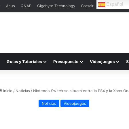
Español
r
Asus
QNAP
Gigabyte Technology
Corsair
Guías y Tutoriales
Presupuesto
Videojuegos
S
Inicio
/
Noticias
/
Nintendo Switch se situará entre la PS4 y la Xbox On
Noticias
Videojuegos