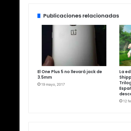
Publicaciones relacionadas
El One Plus 5 no llevará jack de
La ed
3.5mm
Shipp
Trilo
19 mayo, 2017
Españ
desc
12 f