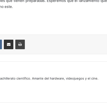
ones que tienen preparadas. Esperemos que el lanzamiento que
mo este.
VKontakte
Compartir por correo electrónico
Imprimir
chillerato científico. Amante del hardware, videojuegos y el cine.