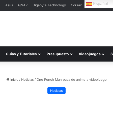
Español
r
Asus
QNAP
Gigabyte Technology
Corsair
Guías y Tutoriales
Presupuesto
Videojuegos
S
Inicio
/
Noticias
/
One Punch Man pasa de anime a videojuego
Noticias