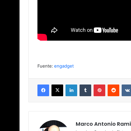
Fuente:
engadget
Facebook
X
LinkedIn
Tumblr
Pinterest
Reddit
Marco Antonio Rami