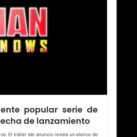
ente popular serie de
fecha de lanzamiento
e. El tráiler del anuncio revela un elenco de