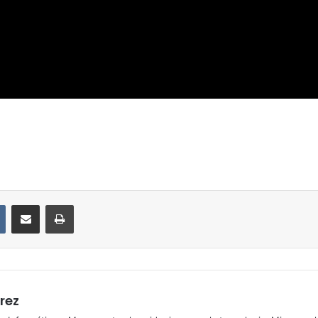
VKontakte
Compartir por correo electrónico
Imprimir
rez