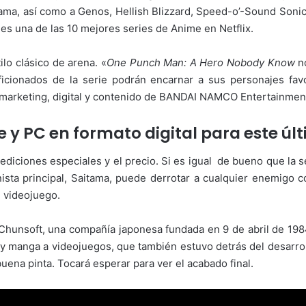
itama, así como a Genos, Hellish Blizzard, Speed-o’-Sound Son
s una de las 10 mejores series de Anime en Netflix.
ilo clásico de arena. «
One Punch Man: A Hero Nobody Know
no
icionados de la serie podrán encarnar a sus personajes fav
marketing, digital y contenido de BANDAI NAMCO Entertainmen
e y PC en formato digital para este úl
 ediciones especiales y el precio. Si es igual de bueno que la se
ista principal, Saitama, puede derrotar a cualquier enemigo c
l videojuego.
 Chunsoft, una compañía japonesa fundada en 9 de abril de 198
e y manga a videojuegos, que también estuvo detrás del desarr
buena pinta. Tocará esperar para ver el acabado final.