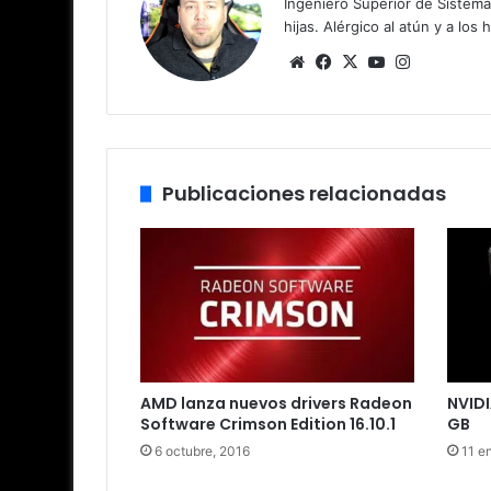
Ingeniero Superior de Sistema
hijas. Alérgico al atún y a los 
Siti
Fa
X
Yo
Ins
o
ce
uT
tag
we
bo
ub
ra
b
ok
e
m
Publicaciones relacionadas
AMD lanza nuevos drivers Radeon
NVIDI
Software Crimson Edition 16.10.1
GB
6 octubre, 2016
11 e