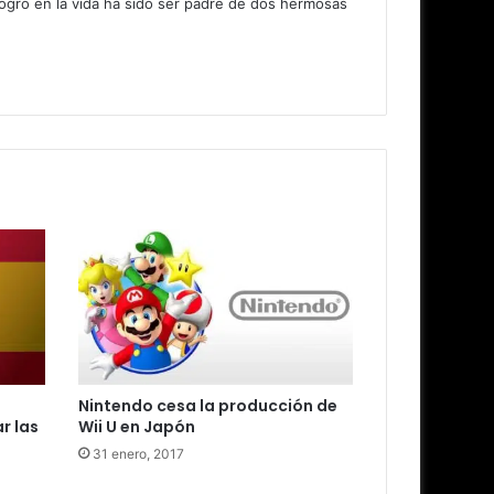
logro en la vida ha sido ser padre de dos hermosas
Nintendo cesa la producción de
r las
Wii U en Japón
31 enero, 2017