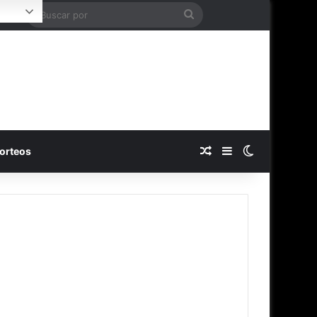
Buscar
Login
por
Publicación al azar
Barra lateral
Switch skin
orteos