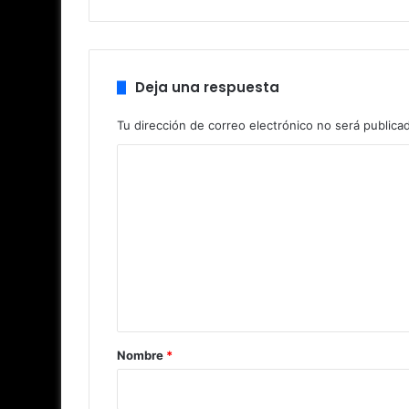
Deja una respuesta
Tu dirección de correo electrónico no será publica
C
o
m
e
n
t
a
r
Nombre
*
i
o