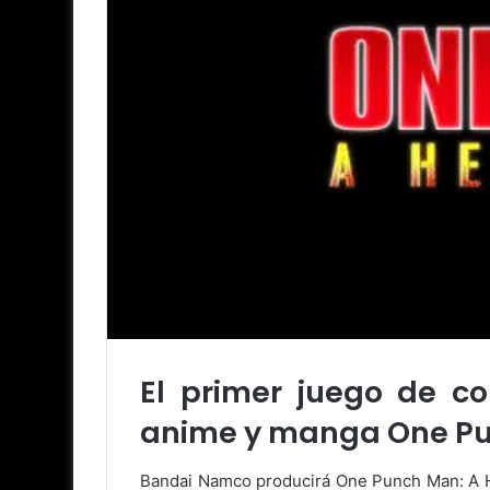
El primer juego de c
anime y manga One Pun
Bandai Namco producirá One Punch Man: A