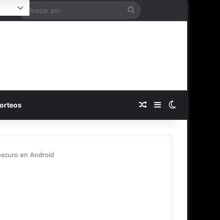
Buscar
Login
por
Publicación al azar
Barra lateral
Switch skin
orteos
oscuro en Android