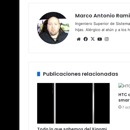
Marco Antonio Rami
Ingeniero Superior de Sistema
hijas. Alérgico al atún y a los 
Siti
Fa
X
Yo
Ins
o
ce
uT
tag
we
bo
ub
ra
b
ok
e
m
Publicaciones relacionadas
HTC q
smar
7 oc
Todo lo que sabemos del Xiaomi