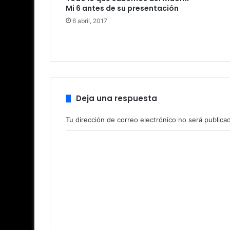
Mi 6 antes de su presentación
6 abril, 2017
Deja una respuesta
Tu dirección de correo electrónico no será publica
C
o
m
e
n
t