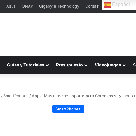
Español
r
Asus
QNAP
Gigabyte Technology
Corsair
Guías y Tutoriales
Presupuesto
Videojuegos
S
/
SmartPhones
/
Apple Music recibe soporte para Chromecast y modo 
SmartPhones