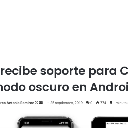
 recibe soporte para 
odo oscuro en Andro
rco Antonio Ramirez
F
S
25 septiembre, 2019
0
774
1 minuto 
o
e
l
n
l
d