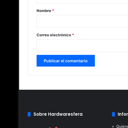
a
r
Nombre
*
i
o
*
Correo electrónico
*
Sobre Hardwaresfera
Info
» Quien