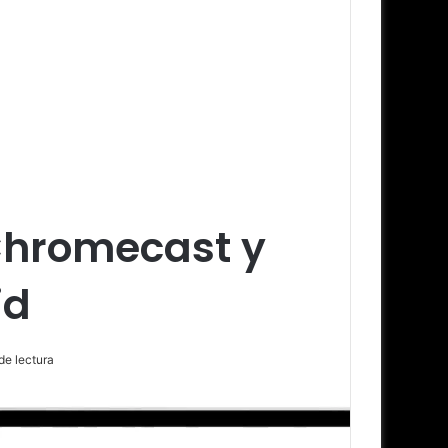
Chromecast y
id
de lectura