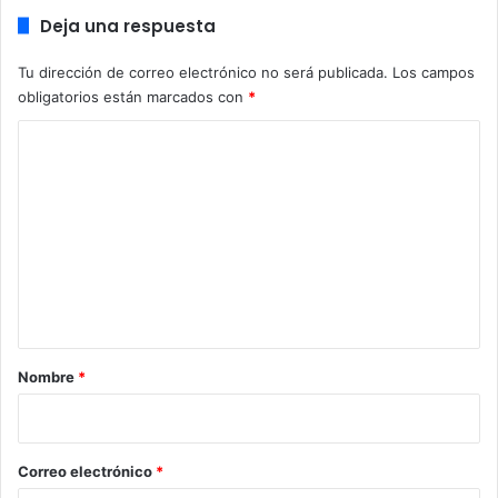
fuerte en países que estén en vías de desarrollo.
Deja una respuesta
Tu dirección de correo electrónico no será publicada.
Los campos
obligatorios están marcados con
*
C
o
m
e
n
t
a
r
Nombre
*
i
o
*
Correo electrónico
*