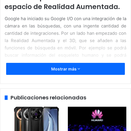
espacio de Realidad Aumentada.
Google ha iniciado su Google I/O con una integración de la
cámara en las búsquedas, con una ingente cantidad de
cantidad de integraciones. Por un lado han empezado con
la Realidad Aumentada y el 3D, que se añaden a las
funciones de búsqueda en móvil. Por ejemplo se podrá
buscar información del esqueleto humano y se podrá
poner un modelo en 3D en un espacio real, pudiendo
Mostrar más
explorarlo de forma más natural.
Otra función muy llamativa tiene que ver con los
restaurantes. Podremos hacer una foto de la carta y
Publicaciones relacionadas
Google nos dirá los platos más llamativos y populares de
la carta, incluso se nos mostrarán fotos de los platos para
poder tomar una mejor decisión. Esto será muy útil para
quienes se enfrentan a nuevos sitios y quieren ayuda.
Además se podrá escanear el ticket y calcular la propina