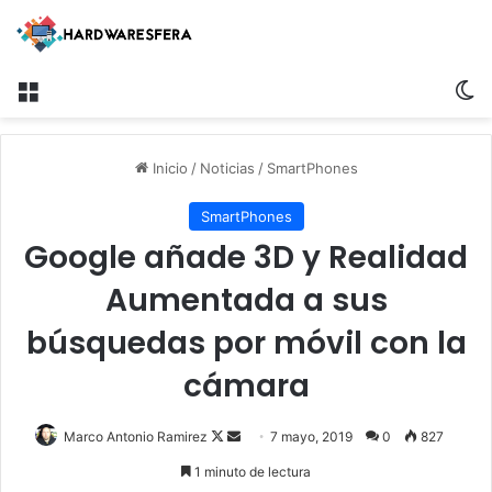
Menú
S
Inicio
/
Noticias
/
SmartPhones
SmartPhones
Google añade 3D y Realidad
Aumentada a sus
búsquedas por móvil con la
cámara
Marco Antonio Ramirez
F
S
7 mayo, 2019
0
827
o
e
1 minuto de lectura
l
n