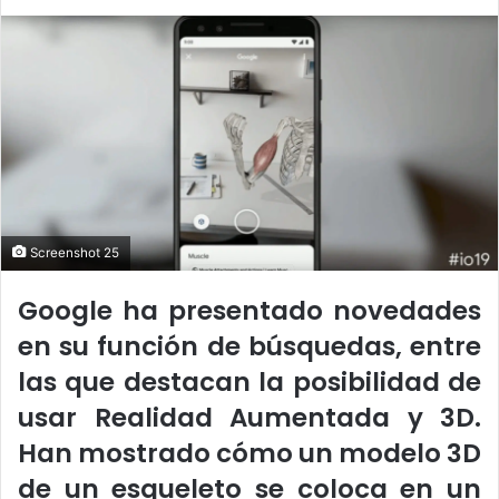
l
d
o
a
w
n
o
e
n
m
X
a
i
l
Screenshot 25
Google ha presentado novedades
en su función de búsquedas, entre
las que destacan la posibilidad de
usar Realidad Aumentada y 3D.
Han mostrado cómo un modelo 3D
de un esqueleto se coloca en un