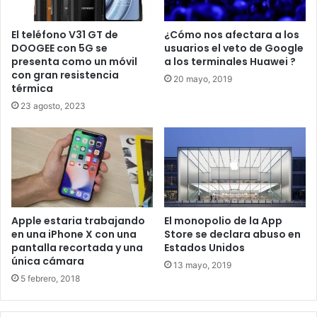
(necesario en Estados Unidos) y poder dividir la cuenta.
El teléfono V31 GT de
¿Cómo nos afectara a los
Mejoras en la cámara y búsqueda
DOOGEE con 5G se
usuarios el veto de Google
presenta como un móvil
a los terminales Huawei ?
de Google
con gran resistencia
20 mayo, 2019
térmica
Para acabar mostraron mejoras notables en la cámara de
23 agosto, 2023
Google Go, la versión para móviles accesibles de Google.
Han mejorado las funciones e incorporan un traductor en
una aplicación de menos de 100KB, algo que puede ser
muy útil. Como ejemplo han puesto a inmigrantes y
personas que no saben leer usando la aplicación para que
lea cosas como ingredientes, información de carteles y
Apple estaria trabajando
El monopolio de la App
del cajero de un banco.
en una iPhone X con una
Store se declara abuso en
pantalla recortada y una
Estados Unidos
Puede traducir idiomas extranjeros o leer el propio, algo
única cámara
13 mayo, 2019
que se aprovechará mucho en móviles baratos en países
5 febrero, 2018
con bajas tasas de alfabetización o en comunidades
inmigrantes. Son novedades que les ayudará a entrar