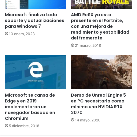
cuando se ejecuta bajo la Api DirectX 11 con la iGPU Iris
Plus de los Comet Lake se dan anomalías gráficas. Esto se
Microsoft finaliza todo
AMD ReSX ya esta
ha corregido en estos drivers, siendo la única solución
soporte y actualizaciones
presente en el Fortnite,
destacable para juegos.
para Windows 7
con una mejora de
rendimiento y estabilidad
10 enero, 2023
del framerate
Dentro de los problemas conocidos no solucionados
21 marzo, 2018
tenemos una lista un poco más larga. Hay cierres
inesperados y/o congelaciones en os siguientes títulos:
Red Dead Redemption 2 con la API Vulkan
Call of Duty: Modern Warfare con la API DirectX 12
Tom Clancy’s Ghost Recon Breakpoint con la API
Microsoft se cansa de
Demo de Unreal Engine 5
DirectX 11
Edge y en 2019
en PC necesitaría como
Horizon Zero Dawn con la API DirectX 12
implementaran un
mínimo una NVIDIA RTX
navegador basado en
2070
Chromium
Además se han detectado pequeñas anomalías gráficas en
14 mayo, 2020
los siguientes juegos:
5 diciembre, 2018