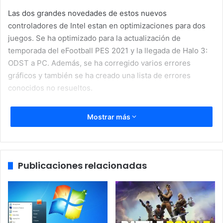
Las dos grandes novedades de estos nuevos
controladores de Intel estan en optimizaciones para dos
juegos. Se ha optimizado para la actualización de
temporada del eFootball PES 2021 y la llegada de Halo 3:
ODST a PC. Además, se ha corregido varios errores
gráficos y también se ha creado una lista de errores
conocidos no resueltos.
[amazon box=»B07HHLX1R8″ title=»Intel Core i5-9600k»
Mostrar más
star_rating=»none» template=»table»]
Intel Graphics Drivers
27.20.100.8681 con
Publicaciones relacionadas
optimización de cara al futuro
Respecto a las correcciones, estas son mínimas y se
centran en el Total War Three Kingdoms. Al parecer