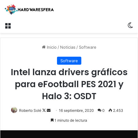
Menú
Sw
Inicio
/
Noticias
/
Software
Software
Intel lanza drivers gráficos
para eFootball PES 2021 y
Halo 3: OSDT
Follow
Send
Roberto Solé
16 septiembre, 2020
0
2.453
on
an
1 minuto de lectura
X
email