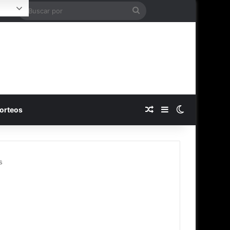
Buscar
ogin
por
Publicación al azar
Barra lateral
Switch skin
orteos
s