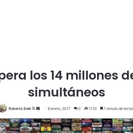
era los 14 millones d
simultáneos
Roberto Solé
F
S
8 enero, 2017
0
1.110
1 minuto de lectu
o
e
l
n
l
d