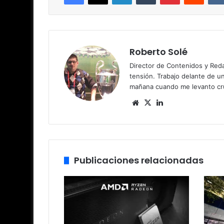
Roberto Solé
Director de Contenidos y Reda
tensión. Trabajo delante de u
mañana cuando me levanto cru
Siti
X
Lin
o
ke
we
dIn
b
Publicaciones relacionadas