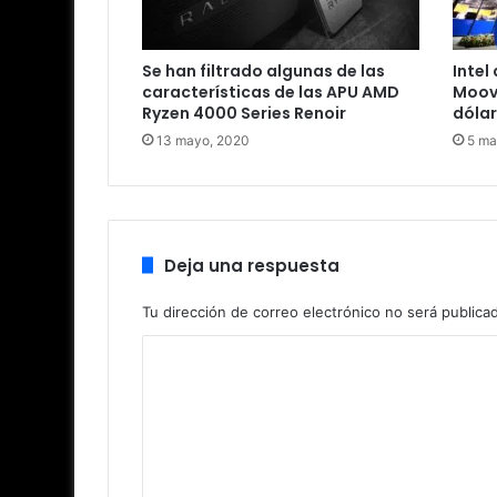
Se han filtrado algunas de las
Intel
características de las APU AMD
Moovi
Ryzen 4000 Series Renoir
dóla
13 mayo, 2020
5 ma
Deja una respuesta
Tu dirección de correo electrónico no será publica
C
o
m
e
n