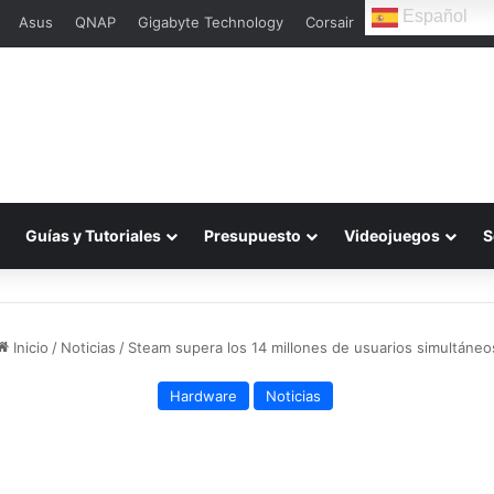
Español
Asus
QNAP
Gigabyte Technology
Corsair
L
Guías y Tutoriales
Presupuesto
Videojuegos
S
Inicio
/
Noticias
/
Steam supera los 14 millones de usuarios simultáneo
Hardware
Noticias