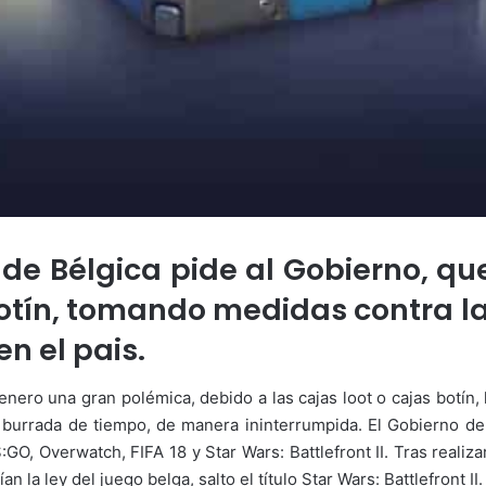
 de Bélgica pide al Gobierno, q
 botín, tomando medidas contra 
en el pais.
 genero una gran polémica, debido a las cajas loot o cajas botí
 burrada de tiempo, de manera ininterrumpida. El Gobierno de 
:GO, Overwatch, FIFA 18 y Star Wars: Battlefront II. Tras realiz
 la ley del juego belga, salto el título Star Wars: Battlefront II.