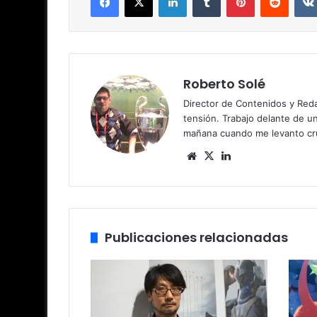
Roberto Solé
Director de Contenidos y Reda
tensión. Trabajo delante de u
mañana cuando me levanto cru
Siti
X
Lin
o
ke
we
dIn
b
Publicaciones relacionadas