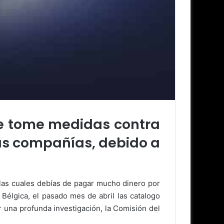
ue tome medidas contra
las compañías, debido a
n, las cuales debías de pagar mucho dinero por
Bélgica, el pasado mes de abril las catalogo
ar una profunda investigación, la Comisión del