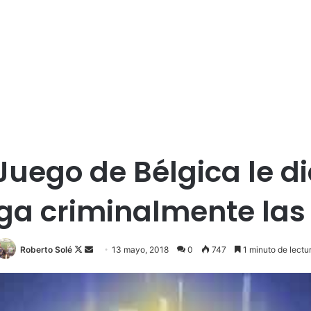
Juego de Bélgica le di
ga criminalmente las
Roberto Solé
F
S
13 mayo, 2018
0
747
1 minuto de lectu
o
e
l
n
l
d