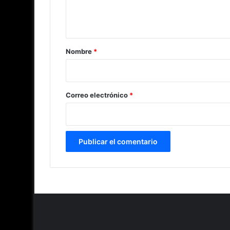
n
t
a
r
Nombre
*
i
o
*
Correo electrónico
*