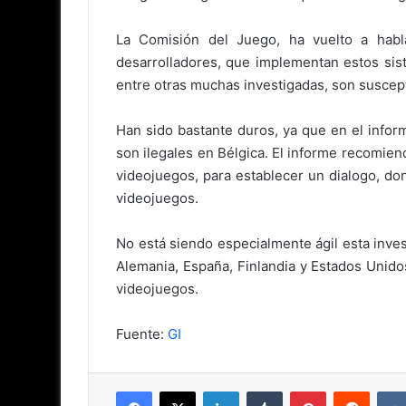
La Comisión del Juego, ha vuelto a habla
desarrolladores, que implementan estos sist
entre otras muchas investigadas, son suscept
Han sido bastante duros, ya que en el infor
son ilegales en Bélgica. El informe recomiend
videojuegos, para establecer un dialogo, do
videojuegos.
No está siendo especialmente ágil esta inves
Alemania, España, Finlandia y Estados Unidos
videojuegos.
Fuente:
GI
Facebook
X
LinkedIn
Tumblr
Pinterest
Reddit