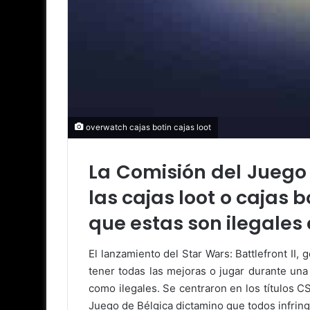
overwatch cajas botin cajas loot
La Comisión del Juego
las cajas loot o cajas
que estas son ilegales 
El lanzamiento del Star Wars: Battlefront II,
tener todas las mejoras o jugar durante una
como ilegales. Se centraron en los títulos CS
Juego de Bélgica dictamino que todos infringían