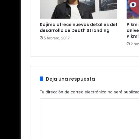
Kojima ofrece nuevos detalles del
Pikmi
desarrollo de Death Stranding
anive
Pikmi
5 febrero, 2017
2 no
Deja una respuesta
Tu dirección de correo electrónico no será publica
C
o
m
e