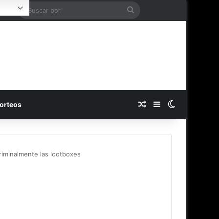
Buscar
Login
por
Publicación al azar
Barra lateral
Switch skin
orteos
riminalmente las lootboxes