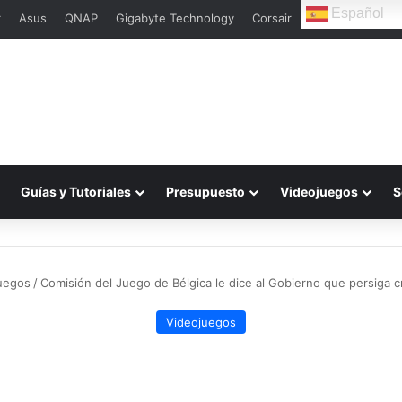
Español
r
Asus
QNAP
Gigabyte Technology
Corsair
Guías y Tutoriales
Presupuesto
Videojuegos
S
uegos
/
Comisión del Juego de Bélgica le dice al Gobierno que persiga c
Videojuegos