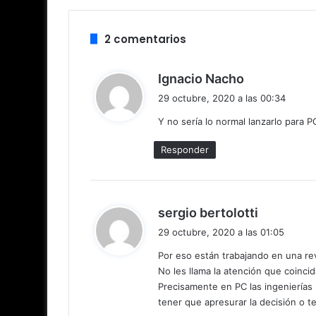
2 comentarios
d
Ignacio Nacho
i
29 octubre, 2020 a las 00:34
c
Y no sería lo normal lanzarlo para
e
:
Responder
d
sergio bertolotti
i
29 octubre, 2020 a las 01:05
c
Por eso están trabajando en una rev
e
No les llama la atención que coinci
:
Precisamente en PC las ingenierías 
tener que apresurar la decisión o 