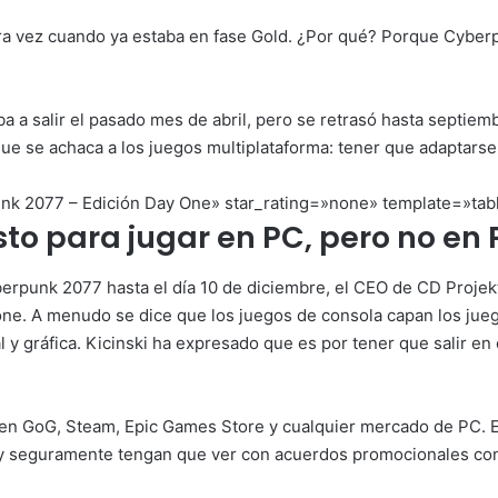
ra vez cuando ya estaba en fase Gold. ¿Por qué? Porque Cyberp
Iba a salir el pasado mes de abril, pero se retrasó hasta septie
e se achaca a los juegos multiplataforma: tener que adaptarse
 2077 – Edición Day One» star_rating=»none» template=»tab
sto para jugar en PC, pero no en
erpunk 2077 hasta el día 10 de diciembre, el CEO de CD Projek
 one. A menudo se dice que los juegos de consola capan los jue
 y gráfica. Kicinski ha expresado que es por tener que salir e
ir en GoG, Steam, Epic Games Store y cualquier mercado de PC.
y seguramente tengan que ver con acuerdos promocionales con