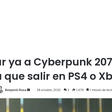
r ya a Cyberpunk 207
a que salir en PS4 o X
Send
Benjamín Rosa
28 octubre, 2020
2
1.479
1 minuto de lect
an
email