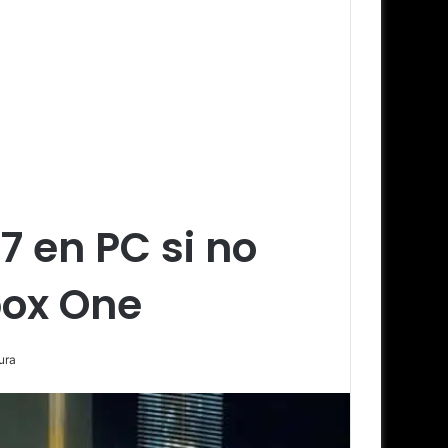
7 en PC si no
box One
ura