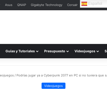
Español
r
Asus
QNAP
Gigabyte Technology
Corsair
Guías y Tutoriales
Presupuesto
Videojuegos
S
deojuegos
/
Podrías jugar ya a Cyberpunk 2077 en PC si no tuviera que s
Videojuegos