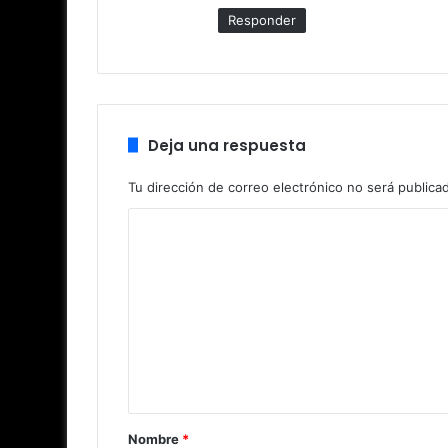
Responder
Deja una respuesta
Tu dirección de correo electrónico no será publica
C
o
m
e
n
t
a
r
Nombre
*