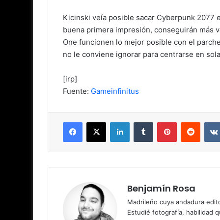
Kicinski veía posible sacar Cyberpunk 2077 
buena primera impresión, conseguirán más ve
One funcionen lo mejor posible con el parch
no le conviene ignorar para centrarse en so
[irp]
Fuente:
Gameinfinitus
Facebook
X
LinkedIn
Tumblr
Pinterest
Reddit
Benjamín Rosa
Madrileño cuya andadura edito
Estudié fotografía, habilidad 