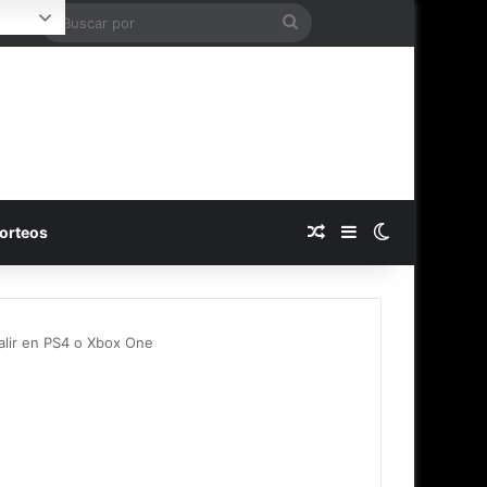
Buscar
Login
por
Publicación al azar
Barra lateral
Switch skin
orteos
alir en PS4 o Xbox One