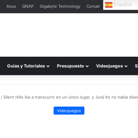
Español
r
Asus
QNAP
Gigabyte Technology
Corsair
Guías y Tutoriales
Presupuesto
Videojuegos
S
/
Silent Hills iba a transcurrir en un único lugar, y Junji Ito no había d
Videojuegos