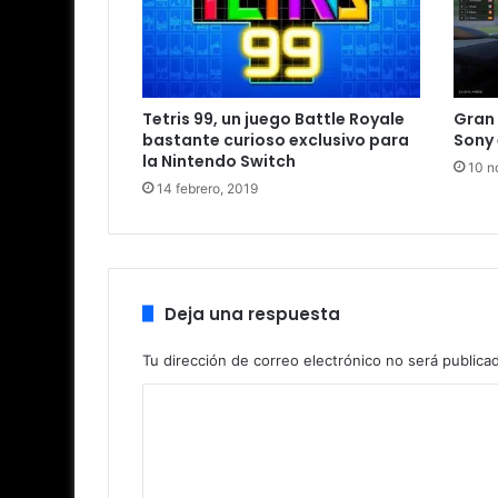
Tetris 99, un juego Battle Royale
Gran 
bastante curioso exclusivo para
Sony 
la Nintendo Switch
10 n
14 febrero, 2019
Deja una respuesta
Tu dirección de correo electrónico no será publica
C
o
m