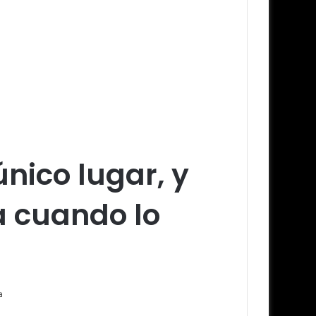
único lugar, y
a cuando lo
a