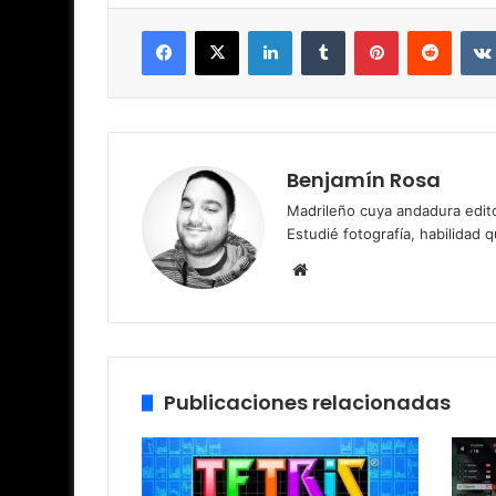
Facebook
X
LinkedIn
Tumblr
Pinterest
Reddit
Benjamín Rosa
Madrileño cuya andadura edito
Estudié fotografía, habilidad 
Siti
o
we
b
Publicaciones relacionadas