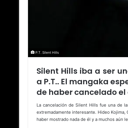
P.T. Silent Hills
Silent Hills iba a ser
a P.T.. El mangaka espe
de haber cancelado el 
La cancelación de Silent Hills fue una de 
extremadamente interesante. Hideo Kojima, G
haber mostrado nada de él y a muchos aún le