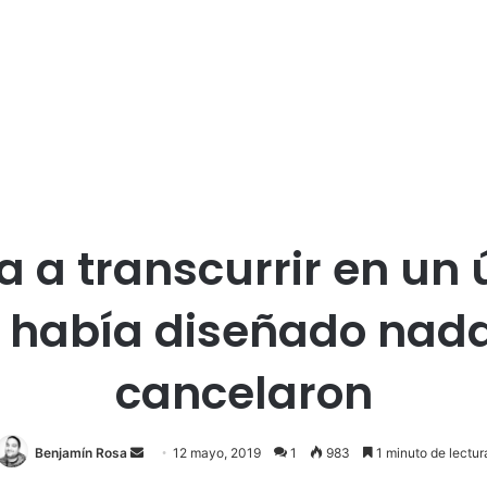
iba a transcurrir en un 
no había diseñado nad
cancelaron
Benjamín Rosa
S
12 mayo, 2019
1
983
1 minuto de lectur
e