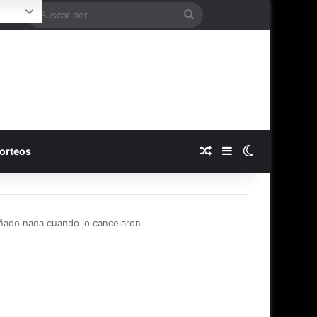
Buscar
Login
por
Publicación al azar
Barra lateral
Switch skin
orteos
iseñado nada cuando lo cancelaron