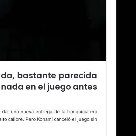
tada, bastante parecida
ó nada en el juego antes
 dar una nueva entrega de la franquicia era
to calibre. Pero Konami canceló el juego sin