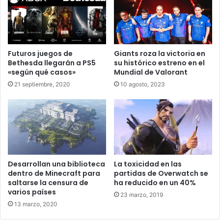
Nepal prohíbe el PlayerUnknown’s
Battlegrounds
Futuros juegos de
Giants roza la victoria en
Bethesda llegarán a PS5
su histórico estreno en el
«según qué casos»
Mundial de Valorant
Sandip Adhikari, Subdirector de la Autoridad de
21 septiembre, 2020
10 agosto, 2023
Telecomunicaciones de Nepal ha hablado sobre la
regulación. Le ha dicho a Reuters que “hemos ordenado la
prohibición de PUBG porque es adictivo para los niños y
adolescentes”. Cambiando así un poco la excusa inicial
que indicaba que el contenido era violento, como razón
primaria para la prohibición.
Desarrollan una biblioteca
La toxicidad en las
dentro de Minecraft para
partidas de Overwatch se
Así todos los proveedores de internet, operadores
saltarse la censura de
ha reducido en un 40%
móviles y proveedores de servicios de red deben
varios países
23 marzo, 2019
bloquear la conexión al juego. Vendría a ser algo así como
13 marzo, 2020
poner puertas al campo, ya que con una VPN todo se