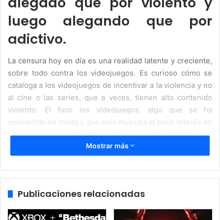
alegado que por violento y
luego alegando que por
adictivo.
La censura hoy en día es una realidad latente y creciente,
sobre todo contra los videojuegos. Es curioso cómo se
cataloga a los videojuegos de incentivar a la violencia y no
al cine o las series, que a veces, tienen alto contenido
violento. El foco los videojuegos, algo que se ha
convertido en moda y que solo muestra el poco interés en
formar y educar. Nepal ha prohibido el PlayerUnknown’s
Mostrar más
Battlegrounds. Para ello han usado como excusa que el
modo multijugador tiene “impacto negativo del juego en
los niños y en su desarrollo”
Publicaciones relacionadas