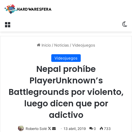
Menú
S
Inicio
/
Noticias
/
Videojuegos
Videojuegos
Nepal prohíbe
PlayerUnknown’s
Battlegrounds por violento,
luego dicen que por
adictivo
Roberto Solé
F
S
13 abril, 2019
0
733