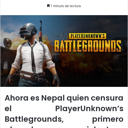
o
e
1 minuto de lectura
l
n
l
d
o
a
w
n
o
e
n
m
X
a
i
l
Ahora es Nepal quien censura
el PlayerUnknown’s
Battlegrounds, primero