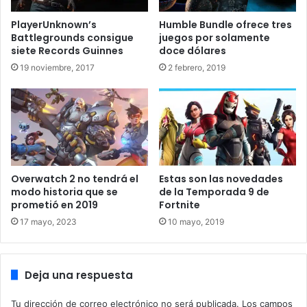
esta tecnología este año. Pese a que Wolfenstein
PlayerUnknown’s
Humble Bundle ofrece tres
Youngblood ya aparecía como juego con soporta para el
Battlegrounds consigue
juegos por solamente
trazado de rayos, aún no se había implementado.
siete Records Guinnes
doce dólares
19 noviembre, 2017
2 febrero, 2019
Dicho título de idTech 6 lleva unos meses en el mercado
con gran éxito, entre otros, debido a su gran calidad
gráfica. La implementación de RayTracing de NVIDIA a este
título sólo hace que añadir un elemento de calidad
adicional al juego. Desde hoy mismo, 6 de enero, ya hay
compatibilidad mediante drivers para esta tecnología en
Overwatch 2 no tendrá el
Estas son las novedades
Wolfenstein Youngblood. También está disponible la
modo historia que se
de la Temporada 9 de
actualización del juego que añade esta tecnología.
prometió en 2019
Fortnite
17 mayo, 2023
10 mayo, 2019
Deja una respuesta
Tu dirección de correo electrónico no será publicada.
Los campos