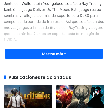
Junto con Wolfenstein Youngblood, se añade Ray Tracing
también al juego Deliver Us The Moon. Este juego recibe
sombras y reflejos, además de soporte para DLSS para
compensar la pérdida de framerate. Así que se añaden dos
nuevos juegos a la lista de títulos con RayTracing y seguro
que no serán los últimos en soportar esta tecnología de
NVIDIA.
[amazon box=»B07TW9XFH8″]
Mostrar más
Wolfenstein Youngblood y
Deliver Us The Moon reciben
RayTracing
Publicaciones relacionadas
Estos dos juegos se suman a la creciente lista de títulos
que implementan o implementaran soporte para trazados
de rayos. Control, Battlefield V, Quake II RTX o Shadow of
the Tomb Raider, mientras que Minecraft deberia recibir