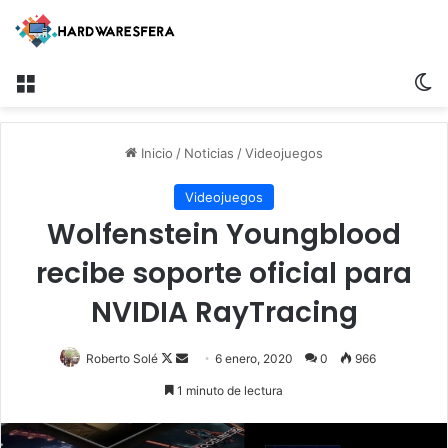
Menú
Sw
Inicio
/
Noticias
/
Videojuegos
Videojuegos
Wolfenstein Youngblood
recibe soporte oficial para
NVIDIA RayTracing
Follow
Send
Roberto Solé
6 enero, 2020
0
966
on
an
1 minuto de lectura
X
email