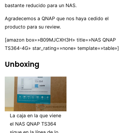
bastante reducido para un NAS.
Agradecemos a QNAP que nos haya cedido el
producto para su review.
[amazon box=»B09MJCXH3H» title=»NAS QNAP
TS364-4G» star_rating=»none» template=»table»]
Unboxing
La caja en la que viene
el NAS QNAP TS364
sigue en la línea de lo