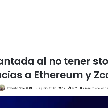
ntada al no tener sto
acias a Ethereum y Zc
Roberto Solé
F
S
7 junio, 2017
12
962
2 minutos de lectu
o
e
l
n
l
d