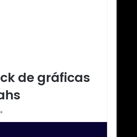
ck de gráficas
ahs
ra