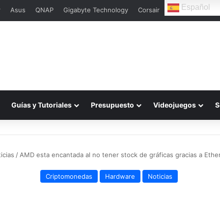
Español
r
Asus
QNAP
Gigabyte Technology
Corsair
Guías y Tutoriales
Presupuesto
Videojuegos
S
icias
/
AMD esta encantada al no tener stock de gráficas gracias a Eth
Criptomonedas
Hardware
Noticias