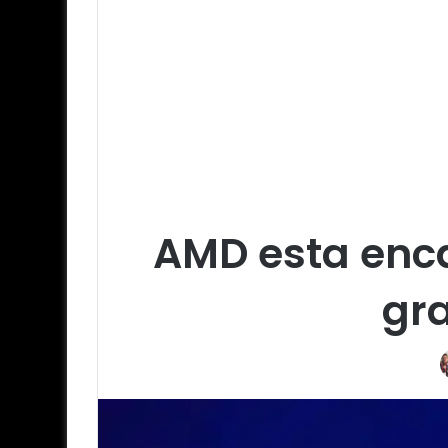
AMD esta enca
gr