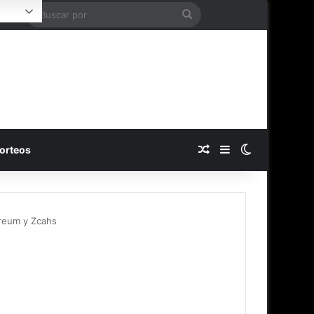
Buscar
Login
por
Publicación al azar
Barra lateral
Switch skin
orteos
ereum y Zcahs