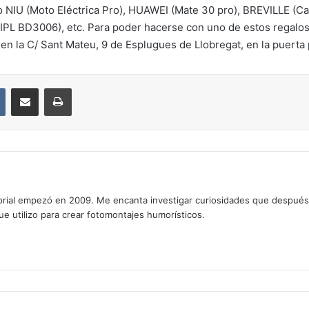
o NIU (Moto Eléctrica Pro), HUAWEI (Mate 30 pro), BREVILLE (C
IPL BD3006), etc. Para poder hacerse con uno de estos regalo
á en la C/ Sant Mateu, 9 de Esplugues de Llobregat, en la puerta 
VKontakte
Compartir por correo electrónico
Imprimir
rial empezó en 2009. Me encanta investigar curiosidades que después os
que utilizo para crear fotomontajes humorísticos.