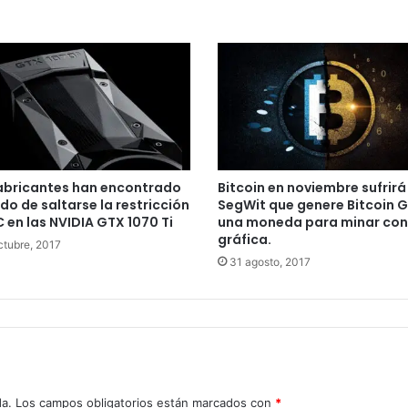
abricantes han encontrado
Bitcoin en noviembre sufrirá
do de saltarse la restricción
SegWit que genere Bitcoin G
 en las NVIDIA GTX 1070 Ti
una moneda para minar con
gráfica.
ctubre, 2017
31 agosto, 2017
da.
Los campos obligatorios están marcados con
*