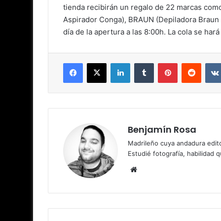
tienda recibirán un regalo de 22 marcas com
Aspirador Conga), BRAUN (Depiladora Braun 
día de la apertura a las 8:00h. La cola se har
Facebook
X
LinkedIn
Tumblr
Pinterest
Reddit
Benjamín Rosa
Madrileño cuya andadura edito
Estudié fotografía, habilidad 
Sitio
web