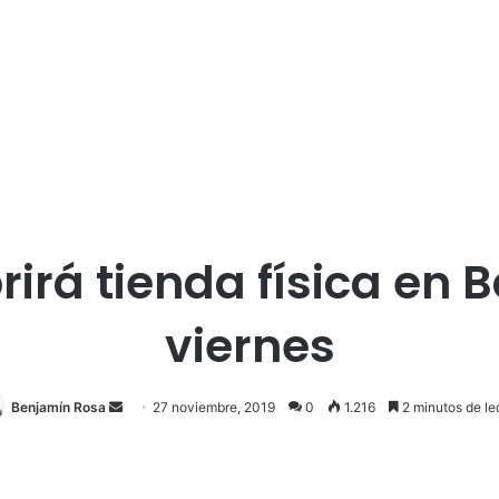
rirá tienda física en 
viernes
Send
Benjamín Rosa
27 noviembre, 2019
0
1.216
2 minutos de le
an
email