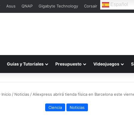
Español
r
Asus
QNAP
Gigabyte Technology
Corsair
Guías y Tutoriales
Presupuesto
Videojuegos
S
Inicio
/
Noticias
/
Aliexpress abrirá tienda física en Barcelona este viern
Ciencia
Noticias