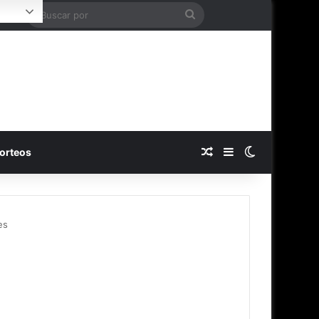
Buscar
Login
por
Publicación al azar
Barra lateral
Switch skin
orteos
es