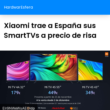
HardwarEsfera
Xiaomi trae a España sus
SmartTVs a precio de risa
EIr9NWeWsAEOIdp