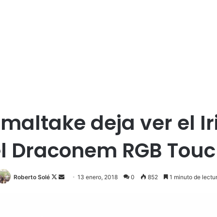
altake deja ver el Ir
el Draconem RGB Touc
Roberto Solé
F
S
13 enero, 2018
0
852
1 minuto de lectu
o
e
l
n
l
d