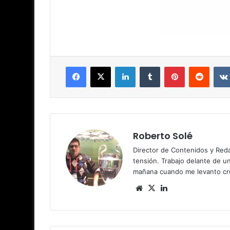
Facebook
X
LinkedIn
Tumblr
Pinterest
Reddit
Roberto Solé
Director de Contenidos y Reda
tensión. Trabajo delante de u
mañana cuando me levanto cru
Siti
X
Lin
o
ke
we
dIn
b