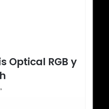
is Optical RGB y
h
ra