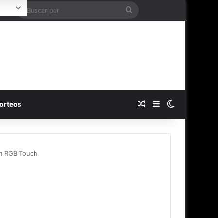
Buscar
ogin
por
Publicación al azar
Barra lateral
Switch skin
orteos
em RGB Touch