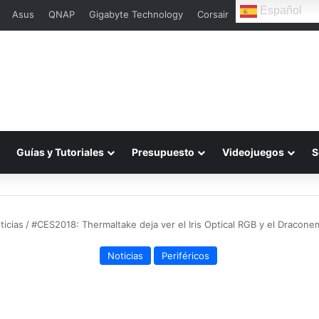
Español
Asus
QNAP
Gigabyte Technology
Corsair
L
Guías y Tutoriales
Presupuesto
Videojuegos
S
ticias
/
#CES2018: Thermaltake deja ver el Iris Optical RGB y el Dracon
Noticias
Periféricos