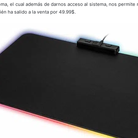
ema, el cual además de darnos acceso al sistema, nos permite r
én ha salido a la venta por 49.99$.