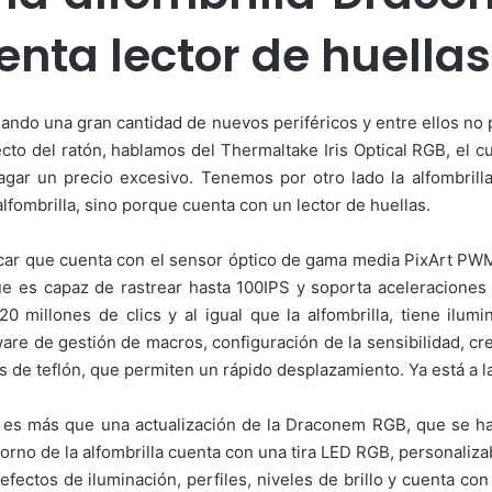
nta lector de huellas
gando una gran cantidad de nuevos periféricos y entre ellos no 
cto del ratón, hablamos del Thermaltake Iris Optical RGB, el 
agar un precio excesivo. Tenemos por otro lado la alfombri
lfombrilla, sino porque cuenta con un lector de huellas.
acar que cuenta con el sensor óptico de gama media PixArt PWM
 es capaz de rastrear hasta 100IPS y soporta aceleraciones
 millones de clics y al igual que la alfombrilla, tiene il
re de gestión de macros, configuración de la sensibilidad, crea
s de teflón, que permiten un rápido desplazamiento. Ya está a l
es más que una actualización de la Draconem RGB, que se ha
ntorno de la alfombrilla cuenta con una tira LED RGB, personaliz
fectos de iluminación, perfiles, niveles de brillo y cuenta con