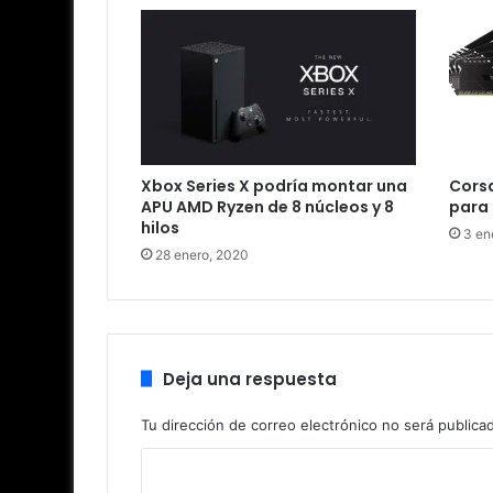
Xbox Series X podría montar una
Corsa
APU AMD Ryzen de 8 núcleos y 8
para 
hilos
3 en
28 enero, 2020
Deja una respuesta
Tu dirección de correo electrónico no será publica
C