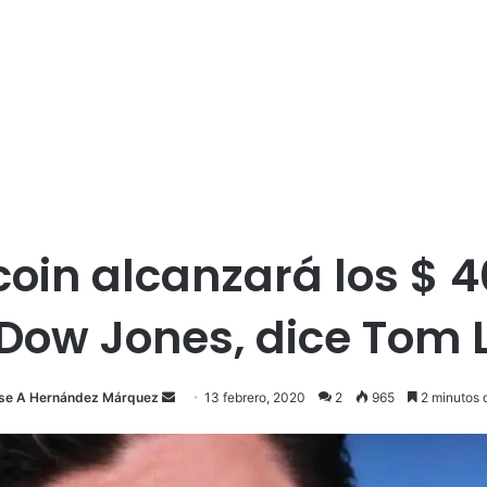
tcoin alcanzará los $ 
 Dow Jones, dice Tom 
Send
se A Hernández Márquez
13 febrero, 2020
2
965
2 minutos d
an
email