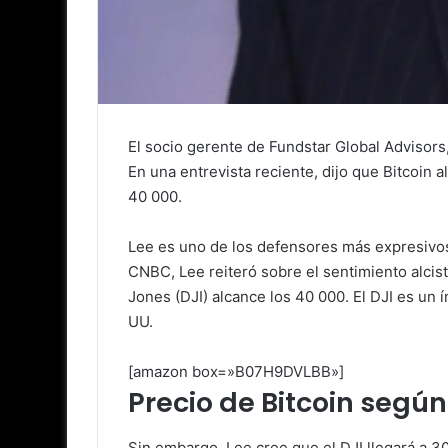
El socio gerente de Fundstar Global Advisors,
En una entrevista reciente, dijo que Bitcoin a
40 000.
Lee es uno de los defensores más expresivos
CNBC, Lee reiteró sobre el sentimiento alcis
Jones (DJI) alcance los 40 000. El DJI es un
UU.
[amazon box=»B07H9DVLBB»]
Precio de Bitcoin según
Sin embargo, Lee cree que el DJI llegará a 30