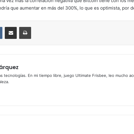
a vez más la correlación negativa que Bitcoin tiene con los mer
endría que aumentar en más del 300%, lo que es optimista, por d
VKontakte
Compartir por correo electrónico
Imprimir
árquez
 las tecnologías. En mi tiempo libre, juego Ultimate Frisbee, leo mucho ac
leza.