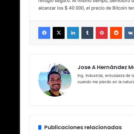
refugio seguro. Al mismo tiempo, demostró un
alcanzar los $ 40 000, el precio de Bitcoin t
Facebook
X
LinkedIn
Tumblr
Pinterest
Reddit
Jose A Hernández M
Ing. Industrial, entusiasta de
cuando me pierdo en la natura
Publicaciones relacionadas