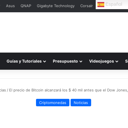
Español
r
Asus
QNAP
Gigabyte Technology
Corsair
Guías y Tutoriales
Presupuesto
Videojuegos
S
cias
/
El precio de Bitcoin alcanzará los $ 40 mil antes que el Dow Jones
Criptomonedas
Noticias