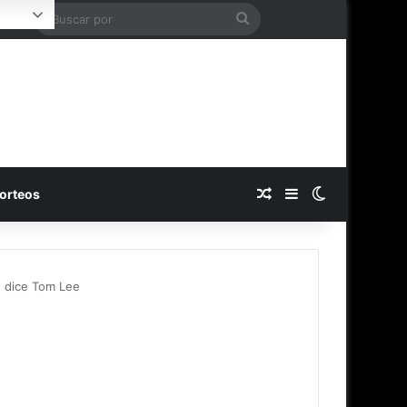
Buscar
Login
por
Publicación al azar
Barra lateral
Switch skin
orteos
, dice Tom Lee