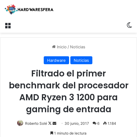
Menú
S
Inicio
/
Noticias
Hardware
Noticias
Filtrado el primer
benchmark del procesador
AMD Ryzen 3 1200 para
gaming de entrada
Roberto Solé
F
S
30 junio, 2017
6
1.184
o
e
1 minuto de lectura