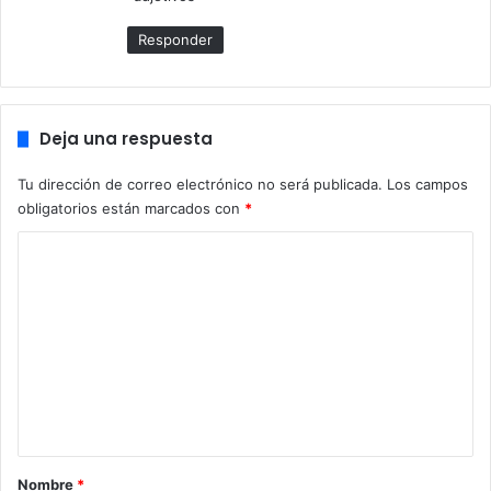
Responder
Deja una respuesta
Tu dirección de correo electrónico no será publicada.
Los campos
obligatorios están marcados con
*
C
o
m
e
n
t
a
r
Nombre
*