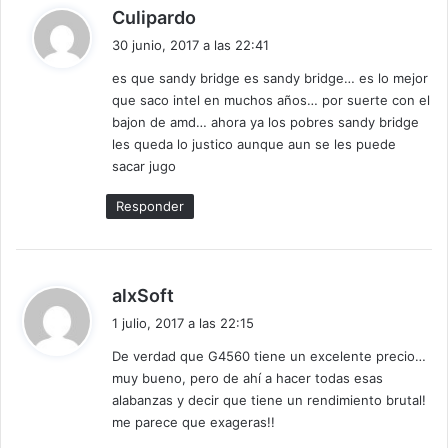
d
Culipardo
el rendimiento en CPU Mark, vemos que supera
i
30 junio, 2017 a las 22:41
sobradamente al FX 6300 de seis núcleos y queda
c
bastante a la par del Intel i5 3570K (casualmente mi
es que sandy bridge es sandy bridge… es lo mejor
e
procesador), también de cuatro núcleos y cuatro hilos de
que saco intel en muchos años… por suerte con el
:
bajon de amd… ahora ya los pobres sandy bridge
procesamiento. No aparece en la comparación el Intel
les queda lo justico aunque aun se les puede
Pentium G4560 de dos núcleos y cuatro hilos de
sacar jugo
procesamiento, el cual, ofrece un rendimiento brutal por
un precio muy bajo.
Responder
AMD, lógicamente, explotara su capacidad de ofrecer
procesadores de un rendimiento óptimo por un precio
d
alxSoft
ajustado, básicamente, lo que ha venido haciendo hasta el
i
momento con los Ryzen. El Ryzen 3 1200 tendrá que
1 julio, 2017 a las 22:15
c
competir con los Core i3 y con el Pentium G4560, unos
De verdad que G4560 tiene un excelente precio…
e
rivales bastante duros, sobre todo este último, que ronda
muy bueno, pero de ahí a hacer todas esas
:
los 60€, que hemos probado y tenemos que decir, que es
alabanzas y decir que tiene un rendimiento brutal!
me parece que exageras!!
una auténtica bestia. Deberemos esperar a que los Ryzen