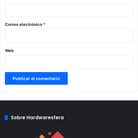
i
o
*
Correo electrónico
*
Web
Sobre Hardwaresfera