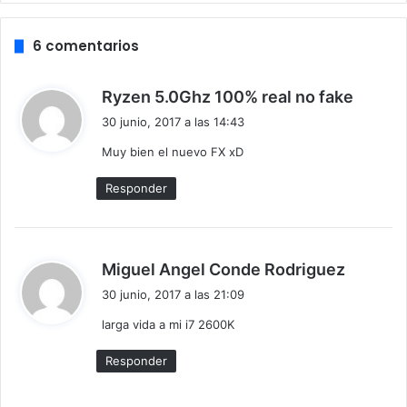
XFR, tendrá un TDP de 65W y previsiblemente costara
unos 129$.
6 comentarios
d
Ryzen 5.0Ghz 100% real no fake
i
30 junio, 2017 a las 14:43
c
Muy bien el nuevo FX xD
e
:
Responder
d
Miguel Angel Conde Rodriguez
i
30 junio, 2017 a las 21:09
c
Lógicamente, con estas características no podemos
larga vida a mi i7 2600K
e
pretender que sea un procesador de alto rendimiento, que
:
le de caña a los Kaby Lake de Intel, pero por
Responder
rendimiento/precio seguro que se hace un sitio en el
mercado. En la tabla comparativa que se ha filtrado, sobre