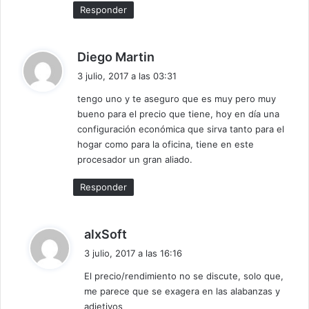
3 1200 lleguen al mercado, para ver cómo se comportan
Responder
en gaming.
d
Diego Martin
i
3 julio, 2017 a las 03:31
c
tengo uno y te aseguro que es muy pero muy
e
bueno para el precio que tiene, hoy en día una
:
configuración económica que sirva tanto para el
hogar como para la oficina, tiene en este
procesador un gran aliado.
Responder
d
alxSoft
Fuente:
wccftech
i
3 julio, 2017 a las 16:16
c
El precio/rendimiento no se discute, solo que,
e
me parece que se exagera en las alabanzas y
:
adjetivos