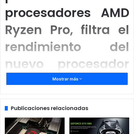
procesadores AMD
Ryzen Pro, filtra el
rendimiento del
nuevo procesador
AMD Ryzen 3 1200,
Mostrar más
el cual ofrece un
Publicaciones relacionadas
buen rendimiento y
será una solución