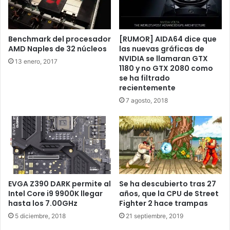
ideal para el
Benchmark del procesador
[RUMOR] AIDA64 dice que
gaming de
AMD Naples de 32 núcleos
las nuevas gráficas de
NVIDIA se llamaran GTX
13 enero, 2017
1180 y no GTX 2080 como
entrada.
se ha filtrado
recientemente
7 agosto, 2018
Después de la presentación de los AMD Ryzen Pro, por
accidente o no, la propia AMD filtro datos acerca de sus
procesadores AMD Ryzen 3 1200. Este procesador será el
más discreto de la familia Ryzen y tendrá la misión de
competir por el mercado gaming de entrada, con un
rendimiento óptimo por un precio extremadamente
EVGA Z390 DARK permite al
Se ha descubierto tras 27
ajustado. Dicho procesador contara con cuatro núcleos y
Intel Core i9 9900K llegar
años, que la CPU de Street
hasta los 7.00GHz
Fighter 2 hace trampas
cuatro hilos de procesamiento, con una frecuencia base
5 diciembre, 2018
21 septiembre, 2019
de 3.1GHz y una frecuencia Boost de 3.4GHz, no tendrá