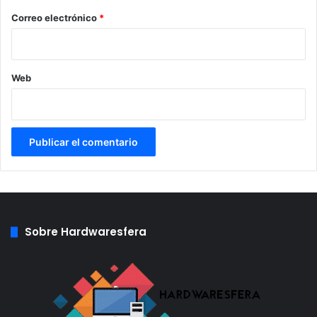
*
Correo electrónico
*
Fuente:
TH
Web
Sobre Hardwaresfera