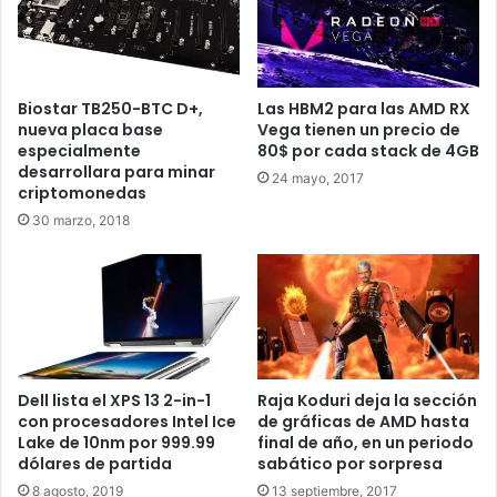
récords eran propiedad el
EPYC 7742 de AMD
. Gracias a
las frecuencias, el 7H12 aumenta en un 11% la cantidad de
TFLOPS de rendimiento con respecto al 7742.
Biostar TB250-BTC D+,
Las HBM2 para las AMD RX
EPYC 7H12 empieza a destrozar
nueva placa base
Vega tienen un precio de
especialmente
80$ por cada stack de 4GB
récords del EPYC 7742
desarrollara para minar
24 mayo, 2017
criptomonedas
Unos nuevos récords establecidos por los nuevos EPYC
30 marzo, 2018
Rome, que ya suman más de 100 récords destrozados en
muy poco tiempo. Atos sobre todo destaca la eficiencia
energética del 7H12, aunque es más ineficiente que el
7742. El 7742 tiene un TDP de 225W, mientras que el
7H12 tiene un TDP de 280W. Para una mejora del 11% de
rendimiento se aumenta un 25% del mismo, que refleja un
Dell lista el XPS 13 2-in-1
Raja Koduri deja la sección
aumento de consumo.
con procesadores Intel Ice
de gráficas de AMD hasta
Lake de 10nm por 999.99
final de año, en un periodo
Bien es cierto que el TDP no es consumo, si no la
dólares de partida
sabático por sorpresa
potencia de diseño térmico y hace más referencia a
8 agosto, 2019
13 septiembre, 2017