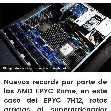
l
d
o
a
w
n
o
e
n
m
X
a
i
l
gigabyte amd epyc rome record benchmark 1
Nuevos records por parte de
los AMD EPYC Rome, en este
caso del EPYC 7H12, rotos
gracias al superordenador