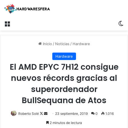
Menú
S
Inicio
/
Noticias
/
Hardware
Hardware
El AMD EPYC 7H12 consigue
nuevos récords gracias al
superordenador
BullSequana de Atos
Roberto Solé
F
S
23 septiembre, 2019
0
1.016
o
e
2 minutos de lectura
l
n