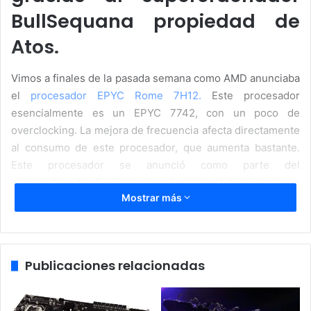
BullSequana propiedad de
Atos.
Vimos a finales de la pasada semana como AMD anunciaba
el
procesador EPYC Rome 7H12.
Este procesador
esencialmente es un EPYC 7742, con un poco de
overclocking. La mejora de frecuencia afecta directamente
al consumo de este procesador, que aumenta bastante.
Este procesador se anunció como parte del
superordenador BullSequana, el cual está fabricado para
Mostrar más
Atos y que se basa en un sistema de refrigeración por
agua.
Lo primero que han hecho en Atos es empezar a realizar
Publicaciones relacionadas
test y como es lógico, los récords han empezado a volar.
BullSequana ha establecido cuatro nuevos récords en el
sistema de benchmark CPU SPEC 2017. Todos estos