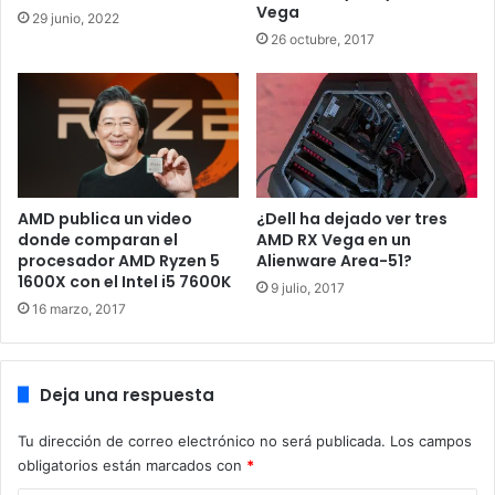
Vega
29 junio, 2022
consumo.
26 octubre, 2017
Dicho procesador bajo Cinebench R15 este procesador ha
dado un rendimiento de 1670 puntos, quedando por
debajo de los 2002 puntos que marcó el Core i9-9900K.
Interesante el resultado del CPU-Z, mostrando un
rendimiento similar al Core i9-9900K. El nuevo procesador
en multinúcleo ofrece 507.8 puntos y el ‘antiguo’ ofrece
AMD publica un video
¿Dell ha dejado ver tres
donde comparan el
AMD RX Vega en un
543 puntos. Por otro lado en multinúcleo ofrece el nuevo
procesador AMD Ryzen 5
Alienware Area-51?
procesador 5343.2 puntos y el ‘antiguo’ ofrece 5423
1600X con el Intel i5 7600K
9 julio, 2017
puntos. Como vemos la diferencia es mínima y estaría
16 marzo, 2017
provocada por las frecuencias de trabajo recortadas.
Deja una respuesta
Tu dirección de correo electrónico no será publicada.
Los campos
obligatorios están marcados con
*