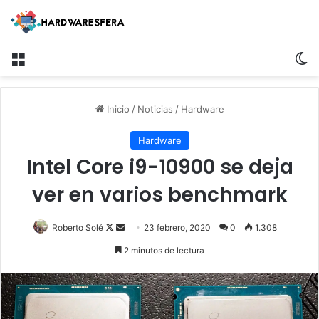
Menú
Sw
Inicio
/
Noticias
/
Hardware
Hardware
Intel Core i9-10900 se deja
ver en varios benchmark
Follow
Send
Roberto Solé
23 febrero, 2020
0
1.308
on
an
2 minutos de lectura
X
email