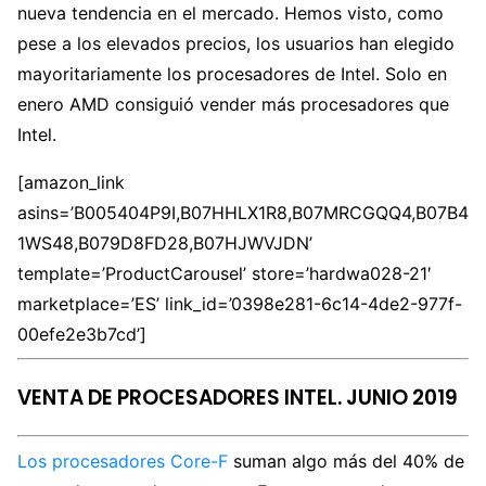
nueva tendencia en el mercado. Hemos visto, como
pese a los elevados precios, los usuarios han elegido
mayoritariamente los procesadores de Intel. Solo en
enero AMD consiguió vender más procesadores que
Intel.
[amazon_link
asins=’B005404P9I,B07HHLX1R8,B07MRCGQQ4,B07B4
1WS48,B079D8FD28,B07HJWVJDN’
template=’ProductCarousel’ store=’hardwa028-21′
marketplace=’ES’ link_id=’0398e281-6c14-4de2-977f-
00efe2e3b7cd’]
VENTA DE PROCESADORES INTEL. JUNIO 2019
Los procesadores Core-F
suman algo más del 40% de