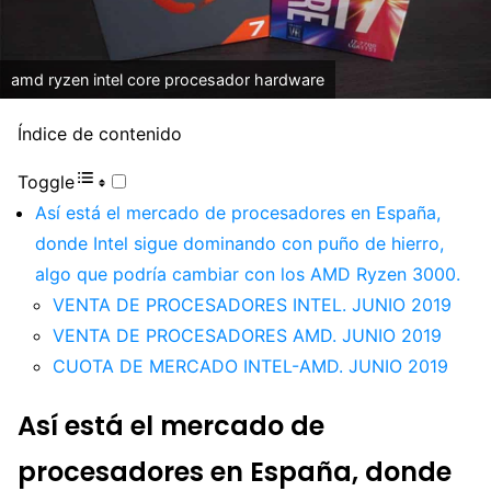
amd ryzen intel core procesador hardware
Índice de contenido
Toggle
Así está el mercado de procesadores en España,
donde Intel sigue dominando con puño de hierro,
algo que podría cambiar con los AMD Ryzen 3000.
VENTA DE PROCESADORES INTEL. JUNIO 2019
VENTA DE PROCESADORES AMD. JUNIO 2019
CUOTA DE MERCADO INTEL-AMD. JUNIO 2019
Así está el mercado de
procesadores en España, donde