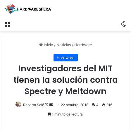
Menú
S
Inicio
/
Noticias
/
Hardware
Hardware
Investigadores del MIT
tienen la solución contra
Spectre y Meltdown
Roberto Solé
F
S
22 octubre, 2018
4
916
o
e
1 minuto de lectura
l
n
l
d