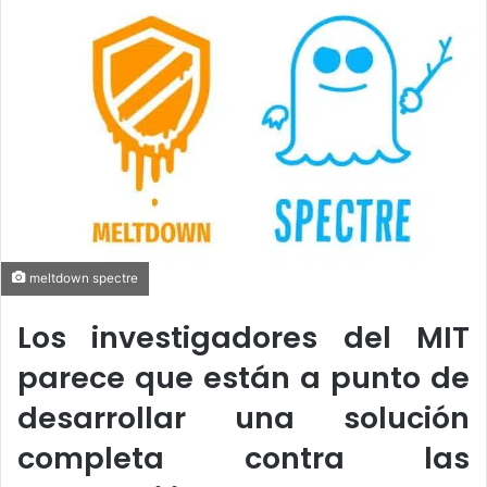
o
a
w
n
o
e
n
m
X
a
i
l
meltdown spectre
Los investigadores del MIT
parece que están a punto de
desarrollar una solución
completa contra las