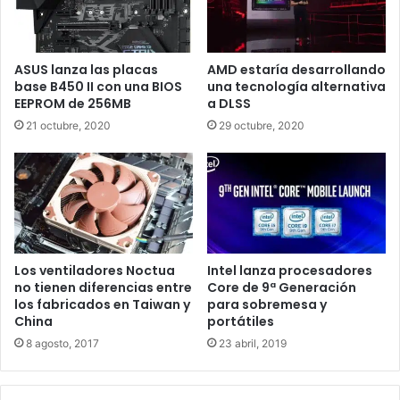
Meltdown.
ASUS lanza las placas
AMD estaría desarrollando
Desde que estas vulnerabilidades han saltado a la
base B450 II con una BIOS
una tecnología alternativa
palestra, se han encontrado nuevas variantes de estas
EEPROM de 256MB
a DLSS
vulnerabilidades como son: Spectre Variant 1.1 y 1.2,
21 octubre, 2020
29 octubre, 2020
SpectreRSB y NetSpectre, los cuales se pueden explotar
de manera remota. Los Coffee Lake Refresh de Intel ya
cuentan con protección por hardware para gran parte de
estas vulnerabilidades, algunas se corrigen o se reducen
mediante microcódigo o diferentes parches de software.
La solución del MIT solucionaría completamente los
Los ventiladores Noctua
Intel lanza procesadores
problemas.
no tienen diferencias entre
Core de 9ª Generación
los fabricados en Taiwan y
para sobremesa y
La investigación se ha centrado en la tecnología de
China
portátiles
asignación de caché (CAT) de Intel, que se incorporó en
8 agosto, 2017
23 abril, 2019
los procesadores en 2016 que mejora la seguridad, pero
que no es lo suficientemente buena como para corregir