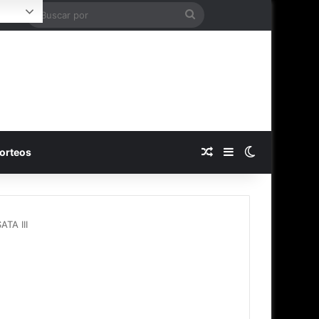
Buscar
Login
por
Publicación al azar
Barra lateral
Switch skin
orteos
ATA III