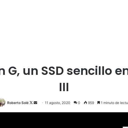
 G, un SSD sencillo 
III
Follow
Send
Roberto Solé
11 agosto, 2020
0
959
1 minuto de lectu
on
an
X
email