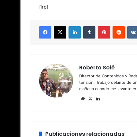
[irp]
Facebook
X
LinkedIn
Tumblr
Pinterest
Reddit
Roberto Solé
Director de Contenidos y Reda
tensión. Trabajo delante de u
mañana cuando me levanto cru
Sitio
X
LinkedIn
web
Publicaciones relacionadas