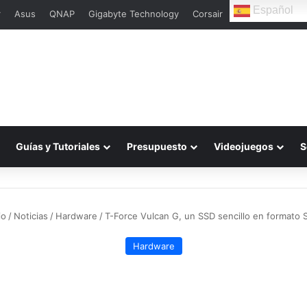
Español
r
Asus
QNAP
Gigabyte Technology
Corsair
Guías y Tutoriales
Presupuesto
Videojuegos
S
io
/
Noticias
/
Hardware
/
T-Force Vulcan G, un SSD sencillo en formato S
Hardware