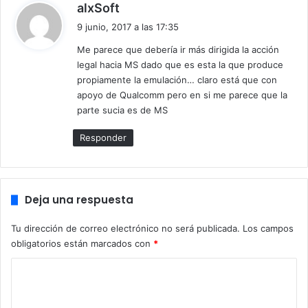
d
alxSoft
es que Richard A. Uhlig, Director de Laboratorio de Intel ha
i
9 junio, 2017 a las 17:35
comentado en una reciente entrada del blog ‘tenemos
c
problemas con la infracción ilegal de nuestras patentes, y
Me parece que debería ir más dirigida la acción
e
estamos a la espera de que otras empresas sigan
legal hacia MS dado que es esta la que produce
:
propiamente la emulación… claro está que con
respetando los derechos de propiedad intelectual de Intel’.
apoyo de Qualcomm pero en si me parece que la
Claro, todo esto apunta solo en una dirección, una batalla
parte sucia es de MS
legal que se solventara, muy probablemente, con una
cantidad indecente de dinero y aquí paz, y después gloria.
Responder
Deja una respuesta
Tu dirección de correo electrónico no será publicada.
Los campos
obligatorios están marcados con
*
C
o