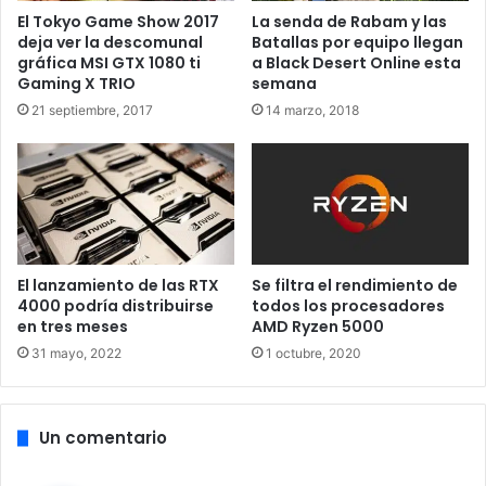
El Tokyo Game Show 2017
La senda de Rabam y las
operativo Microsoft
deja ver la descomunal
Batallas por equipo llegan
gráfica MSI GTX 1080 ti
a Black Desert Online esta
Gaming X TRIO
semana
Windows 10.
21 septiembre, 2017
14 marzo, 2018
Parece ser que a Intel no le gusta mucho que toquen sus
cosas y se metan en su mercado, algo lógico, por otra
parte. Intel se ha puesto sobre aviso en lo que respecta a
Qualcomm y la compatibilidad de sus Snapdragon 835, los
El lanzamiento de las RTX
Se filtra el rendimiento de
cuales podrían ser usados para equipos con Windows 10,
4000 podría distribuirse
todos los procesadores
ya que podrían emular x86. El abogado jefe de Intel,
en tres meses
AMD Ryzen 5000
Stephen Rodges, ha comentado que ‘ha habido informes
31 mayo, 2022
1 octubre, 2020
de que algunas empresas pueden tratar de emular ISA
x86, patentada por Intel, sin autorización de la compañía’
Un comentario
No solamente ha sido el máximo responsable del
departamento legal de Intel quien ha hablado del tema y