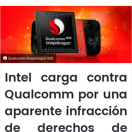
l
n
l
d
o
a
w
n
o
e
n
m
X
a
i
l
Qualcomm Snapdragon 835
Intel carga contra
Qualcomm por una
aparente infracción
de derechos de