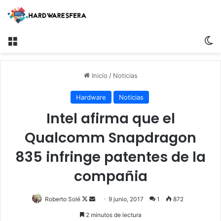
Menú
S
Inicio
/
Noticias
Hardware
Noticias
Intel afirma que el
Qualcomm Snapdragon
835 infringe patentes de la
compañia
Roberto Solé
F
S
9 junio, 2017
1
872
o
e
2 minutos de lectura