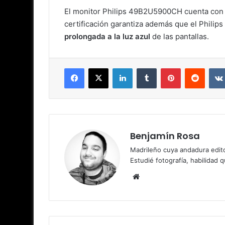
El monitor Philips 49B2U5900CH cuenta con la
certificación garantiza además que el Phili
prolongada a la luz azul
de las pantallas.
Facebook
X
LinkedIn
Tumblr
Pinterest
Reddit
Benjamín Rosa
Madrileño cuya andadura edito
Estudié fotografía, habilidad 
Sitio
web