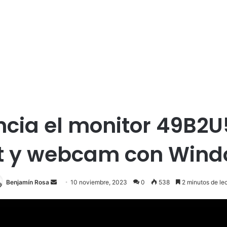
uncia el monitor 49B2
t y webcam con Wind
Send
Benjamín Rosa
10 noviembre, 2023
0
538
2 minutos de le
an
email