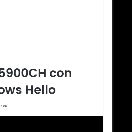
U5900CH con
ows Hello
ctura