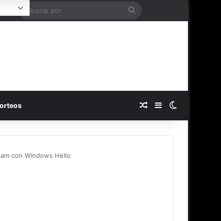
Buscar
Login
por
Publicación al azar
Barra lateral
Switch skin
orteos
bcam con Windows Hello