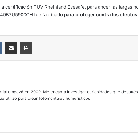
 certificación TUV Rheinland Eyesafe, para ahcer las largas hor
ps 49B2U5900CH fue fabricado
para proteger contra los efectos 
VKontakte
Compartir por correo electrónico
Imprimir
rial empezó en 2009. Me encanta investigar curiosidades que después os
que utilizo para crear fotomontajes humorísticos.