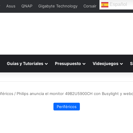
Español
r
Asus
QNAP
Gigabyte Technology
Corsair
Guías y Tutoriales
Presupuesto
Videojuegos
S
iféricos
/
Philips anuncia el monitor 49B2U5900CH con Busylight y we
Periféricos