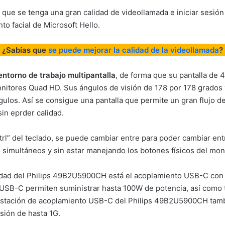
ue se tenga una gran calidad de videollamada e iniciar sesión 
o facial de Microsoft Hello.
¿Sabías que
se puede mejorar la calidad de la videollamada
?
ntorno de trabajo multipantalla
, de forma que su pantalla de
nitores Quad HD. Sus ángulos de visión de 178 por 178 grados y
ulos. Así se consigue una pantalla que permite un gran flujo de
in eprder calidad.
Ctrl” del teclado, se puede cambiar entre para poder cambiar en
simultáneos y sin estar manejando los botones físicos del moni
dad del Philips 49B2U5900CH está el acoplamiento USB-C con RJ45
s USB-C permiten suministrar hasta 100W de potencia, así como t
a estación de acoplamiento USB-C del Philips 49B2U5900CH tam
sión de hasta 1G.