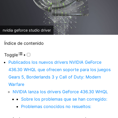
nvidia geforce studio driver
Índice de contenido
Toggle
Publicados los nuevos drivers NVIDIA GeForce
436.30 WHQL que ofrecen soporte para los juegos
Gears 5, Borderlands 3 y Call of Duty: Modern
Warfare
NVIDIA lanza los drivers GeForce 436.30 WHQL
Sobre los problemas que se han corregido:
Problemas conocidos no resueltos: