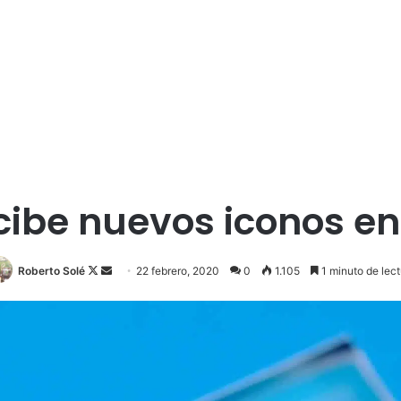
ibe nuevos iconos en
Follow
Send
Roberto Solé
22 febrero, 2020
0
1.105
1 minuto de lect
on
an
X
email