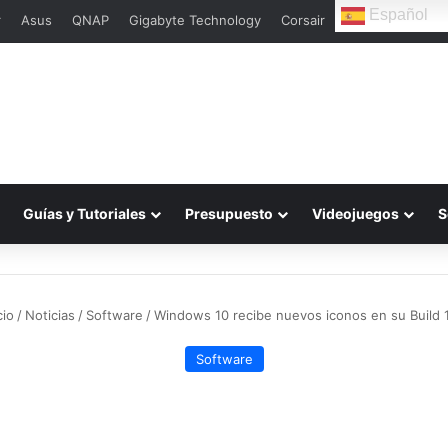
Español
r
Asus
QNAP
Gigabyte Technology
Corsair
Guías y Tutoriales
Presupuesto
Videojuegos
S
cio
/
Noticias
/
Software
/
Windows 10 recibe nuevos iconos en su Build
Software