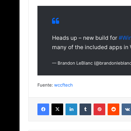
Heads up – new build for
#Win
many of the included apps in
— Brandon LeBlanc (@brandonleblan
Fuente:
wccftech
Facebook
X
LinkedIn
Tumblr
Pinterest
Reddit