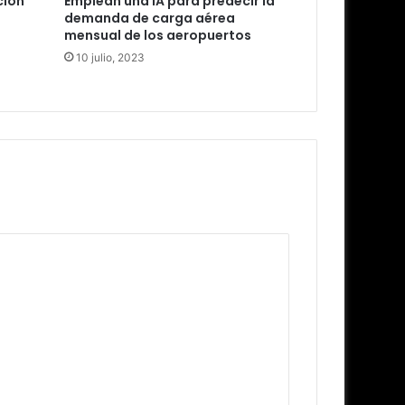
ción
Emplean una IA para predecir la
demanda de carga aérea
mensual de los aeropuertos
10 julio, 2023