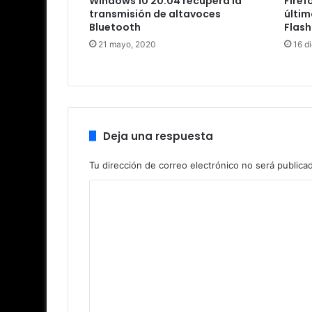
Windows 10 20.04 recupera la
Firef
transmisión de altavoces
últim
Bluetooth
Flash
21 mayo, 2020
16 d
Deja una respuesta
Tu dirección de correo electrónico no será publica
C
o
m
e
n
t