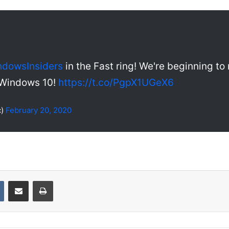
dowsInsiders
in the Fast ring! We're beginning to 
 Windows 10!
https://t.co/PgpX1UGeX6
c)
February 20, 2020
VKontakte
Compartir por correo electrónico
Imprimir