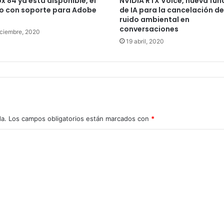
ox 84 ya está disponible, el
NVIDIA RTX Voice, nueva fun
o con soporte para Adobe
de IA para la cancelación de
ruido ambiental en
conversaciones
iciembre, 2020
19 abril, 2020
da.
Los campos obligatorios están marcados con
*