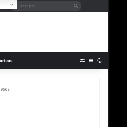
Buscar
Login
por
Publicación al azar
Barra lateral
Switch skin
orteos
 19569