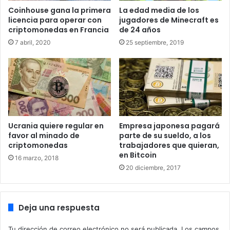
Coinhouse gana la primera
La edad media de los
licencia para operar con
jugadores de Minecraft es
Según Sam Raman, Jefe de Alianzas Estratégicas en Andra
criptomonedas en Francia
de 24 años
Capital, su compañía está empleando lo mejor de ambos
7 abril, 2020
25 septiembre, 2019
mundos con TokenSoft y la Fundación Tezos:
Ucrania quiere regular en
Empresa japonesa pagará
“La plataforma TokenSoft
favor al minado de
parte de su sueldo, a los
proporciona la tecnología para que
criptomonedas
trabajadores que quieran,
en Bitcoin
los inversores minoristas
16 marzo, 2018
20 diciembre, 2017
calificados participen en
compañías de riesgo deseables,
Deja una respuesta
en etapa avanzada y de tecnología
previa a la salida a bolsa, y nos
Tu dirección de correo electrónico no será publicada.
Los campos