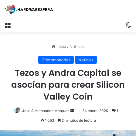
Menú
Sw
Inicio
/
Noticias
Criptomonedas
Noticias
Tezos y Andra Capital se
asocian para crear Silicon
Valley Coin
Send
Jose A Hernández Márquez
24 enero, 2020
1
an
1.053
2 minutos de lectura
email