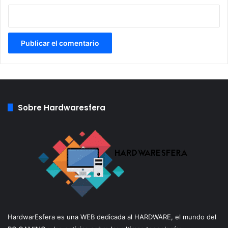
La criptomoneda nativa de Tezos está en aumento hoy.
XTZ se negoció a alrededor de $ 1.50 ayer, pero ha subido
al precio actual de $ 1.63, que es un aumento de casi el
9%. Naturalmente, su capitalización total de mercado
también crece a $ 1.127 B y actualmente ocupa el lugar 13
entre las 100 monedas principales clasificadas por el
mismo factor.
Sobre Hardwaresfera
En comparación con la criptomoneda más grande, XTZ
también muestra un impresionante aumento del 8% en las
últimas 24 horas. Hace poco más de una semana, XTZ /
BTC bajó a 1 480 SAT. Sin embargo, desde entonces,
Tezos ha estado ascendiendo continuamente y
actualmente cotiza a 1888 SAT. Esto representa un
movimiento ascendente del 27% desde el 15 de enero.
HardwarEsfera es una WEB dedicada al HARDWARE, el mundo del