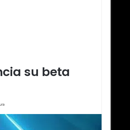
ncia su beta
ura