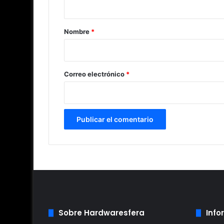
a
r
Nombre
*
i
o
*
Correo electrónico
*
Sobre Hardwaresfera
Info