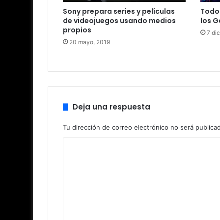
Sony prepara series y películas
Todos
de videojuegos usando medios
los 
propios
7 di
20 mayo, 2019
Deja una respuesta
Tu dirección de correo electrónico no será publica
C
o
m
e
n
t