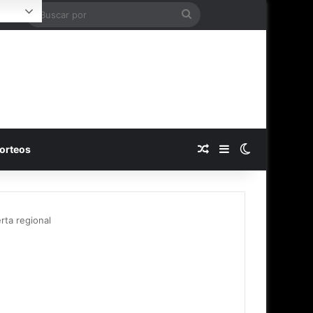
Buscar
Login
por
Publicación al azar
Barra lateral
Switch skin
orteos
rta regional