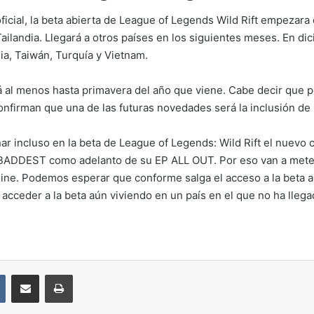
ial, la beta abierta de League of Legends Wild Rift empezara e
 Tailandia. Llegará a otros países en los siguientes meses. En di
ia, Taiwán, Turquía y Vietnam.
rá al menos hasta primavera del año que viene. Cabe decir que p
onfirman que una de las futuras novedades será la inclusión de 
r incluso en la beta de League of Legends: Wild Rift el nuevo 
BADDEST como adelanto de su EP ALL OUT. Por eso van a meter 
hine. Podemos esperar que conforme salga el acceso a la beta a
acceder a la beta aún viviendo en un país en el que no ha llega
VKontakte
Compartir por correo electrónico
Imprimir