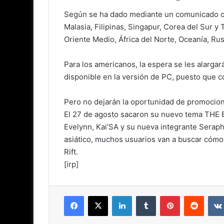
Según se ha dado mediante un comunicado ofic
Malasia, Filipinas, Singapur, Corea del Sur y
Oriente Medio, África del Norte, Oceanía, Rus
Para los americanos, la espera se les alarga
disponible en la versión de PC, puesto que c
Pero no dejarán la oportunidad de promociona
El 27 de agosto sacaron su nuevo tema THE 
Evelynn, Kai’SA y su nueva integrante Serap
asiático, muchos usuarios van a buscar cómo 
Rift.
[irp]
Facebook
X
LinkedIn
Tumblr
Pinterest
Reddit