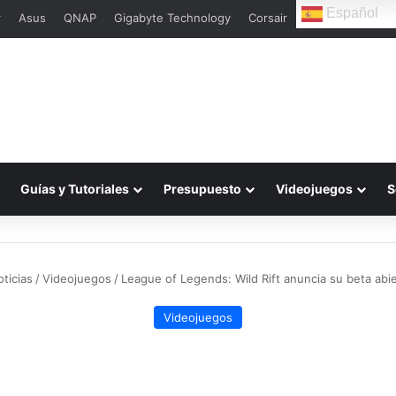
Español
r
Asus
QNAP
Gigabyte Technology
Corsair
Guías y Tutoriales
Presupuesto
Videojuegos
S
ticias
/
Videojuegos
/
League of Legends: Wild Rift anuncia su beta abie
Videojuegos