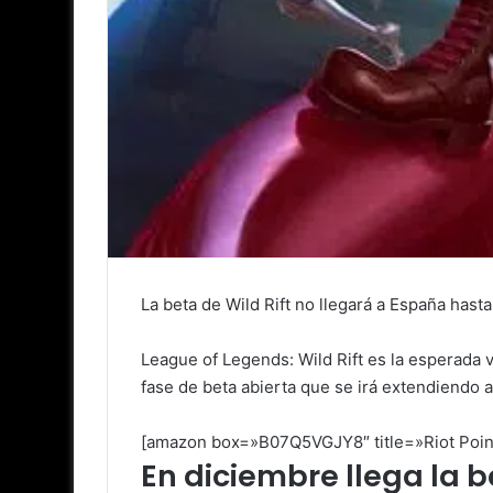
La beta de Wild Rift no llegará a España hast
League of Legends: Wild Rift es la esperada 
fase de beta abierta que se irá extendiendo a
[amazon box=»B07Q5VGJY8″ title=»Riot Point
En diciembre llega la b