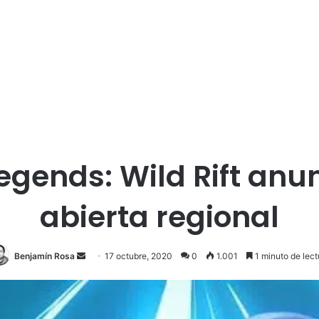
egends: Wild Rift anu
abierta regional
Send
Benjamín Rosa
17 octubre, 2020
0
1.001
1 minuto de lect
an
email