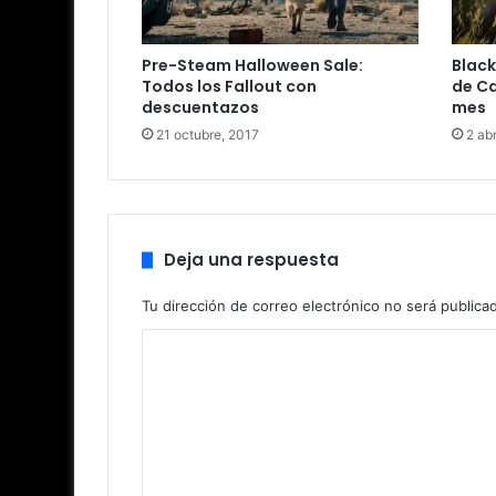
Pre-Steam Halloween Sale:
Black
Todos los Fallout con
de Ca
descuentazos
mes
21 octubre, 2017
2 abr
Deja una respuesta
Tu dirección de correo electrónico no será publica
C
o
m
e
n