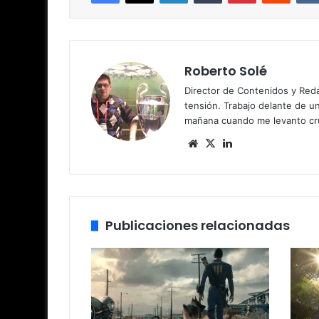
Roberto Solé
Director de Contenidos y Reda
tensión. Trabajo delante de u
mañana cuando me levanto cru
Siti
X
Lin
o
ke
we
dIn
b
Publicaciones relacionadas