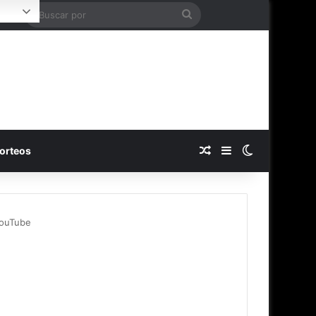
Buscar
ogin
por
Publicación al azar
Barra lateral
Switch skin
orteos
YouTube