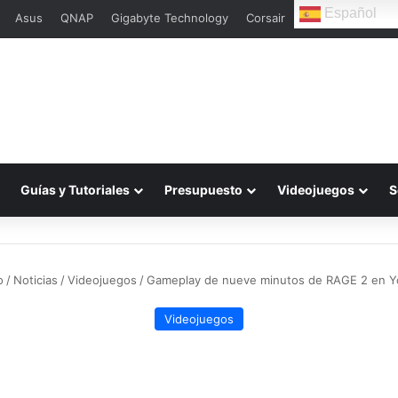
Español
Asus
QNAP
Gigabyte Technology
Corsair
L
Guías y Tutoriales
Presupuesto
Videojuegos
S
o
/
Noticias
/
Videojuegos
/
Gameplay de nueve minutos de RAGE 2 en 
Videojuegos