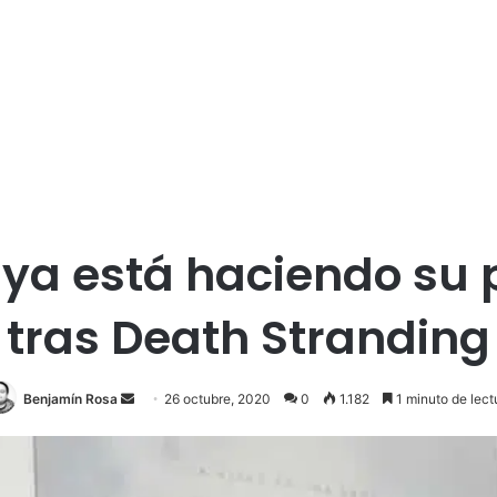
 ya está haciendo su 
tras Death Stranding
Send
Benjamín Rosa
26 octubre, 2020
0
1.182
1 minuto de lect
an
email