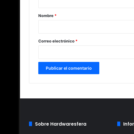
a
r
Nombre
*
i
o
*
Correo electrónico
*
Sobre Hardwaresfera
Info