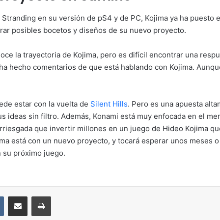
 Stranding en su versión de pS4 y de PC, Kojima ya ha puesto e
rar posibles bocetos y diseños de su nuevo proyecto.
ce la trayectoria de Kojima, pero es difícil encontrar una resp
ha hecho comentarios de que está hablando con Kojima. Aunqu
ede estar con la vuelta de
Silent Hills
. Pero es una apuesta alt
us ideas sin filtro. Además, Konami está muy enfocada en el me
riesgada que invertir millones en un juego de Hideo Kojima que
a está con un nuevo proyecto, y tocará esperar unos meses o al
n su próximo juego.
VKontakte
Compartir por correo electrónico
Imprimir