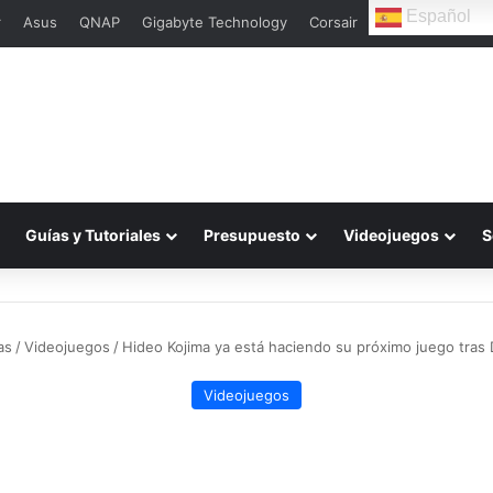
Español
r
Asus
QNAP
Gigabyte Technology
Corsair
Guías y Tutoriales
Presupuesto
Videojuegos
S
as
/
Videojuegos
/
Hideo Kojima ya está haciendo su próximo juego tras
Videojuegos