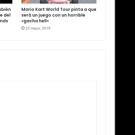
mbién
Mario Kart World Tour pinta a que
e del
será un juego con un horrible
unds
«gacha hell»
23 mayo, 2019