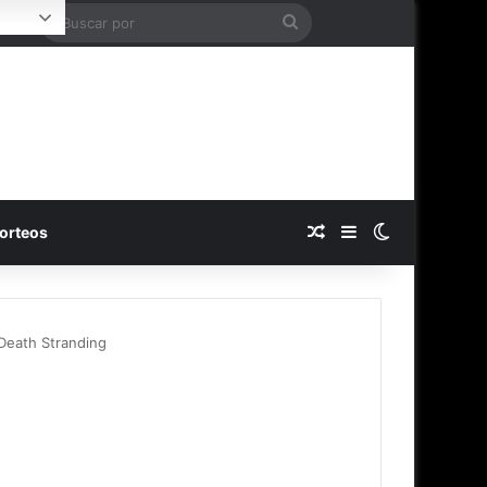
Buscar
Login
por
Publicación al azar
Barra lateral
Switch skin
orteos
 Death Stranding