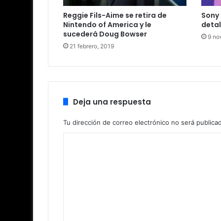
Reggie Fils-Aime se retira de
Sony 
Nintendo of America y le
detal
sucederá Doug Bowser
9 no
21 febrero, 2019
Deja una respuesta
Tu dirección de correo electrónico no será publica
C
o
m
e
n
t