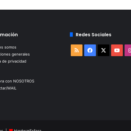
rmación
Redes Sociales
es somos
RSS
Facebook
X
You
iones generales
a de privacidad
ora con NOSOTROS
tar/MAIL
dos |
HardwarEsfera