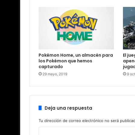
Pokémon Home, un almacén para
El ju
los Pokémon que hemos
apena
capturado
juga
29 mayo, 2019
9 oc
Deja una respuesta
Tu dirección de correo electrónico no será publica
C