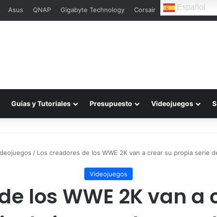
Español
Asus
QNAP
Gigabyte Technology
Corsair
L
Guías y Tutoriales
Presupuesto
Videojuegos
S
ideojuegos
/
Los creadores de los WWE 2K van a crear su propia serie d
Videojuegos
de los WWE 2K van a 