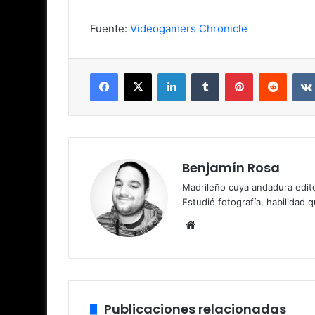
Fuente:
Videogamers Chronicle
Facebook
X
LinkedIn
Tumblr
Pinterest
Reddit
Benjamín Rosa
Madrileño cuya andadura edito
Estudié fotografía, habilidad 
Siti
o
we
b
Publicaciones relacionadas