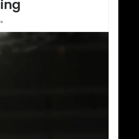
ling
ra