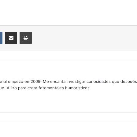
VKontakte
Compartir por correo electrónico
Imprimir
rial empezó en 2009. Me encanta investigar curiosidades que después os
que utilizo para crear fotomontajes humorísticos.