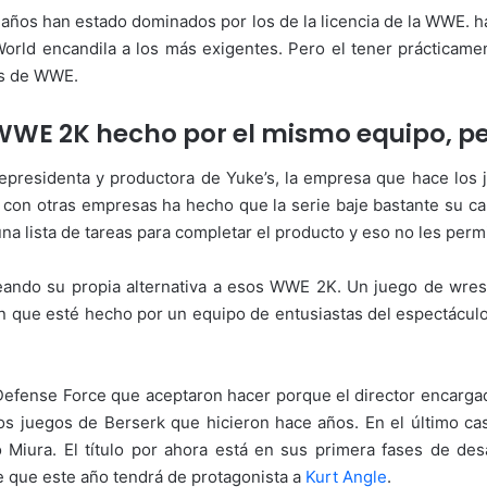
e años han estado dominados por los de la licencia de la WWE. h
 World encandila a los más exigentes. Pero el tener prácticam
os de WWE.
s WWE 2K hecho por el mismo equipo, 
cepresidenta y productora de Yuke’s, la empresa que hace los 
con otras empresas ha hecho que la serie baje bastante su cali
a lista de tareas para completar el producto y eso no les permi
eando su propia alternativa a esos WWE 2K. Un juego de wrestl
n que esté hecho por un equipo de entusiastas del espectáculo
efense Force que aceptaron hacer porque el director encargado
 los juegos de Berserk que hicieron hace años. En el último c
iura. El título por ahora está en sus primera fases de desa
 que este año tendrá de protagonista a
Kurt Angle
.