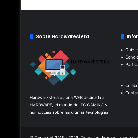
Sobre Hardwaresfera
Info
» Quien
» Condic
» Politic
» Colab
» Contac
HardwarEsfera es una WEB dedicada al
HARDWARE, el mundo del PC GAMING y
las noticias sobre las ultimas tecnologías
© Copyright 2015 - 2026, Todos los derechos reserva