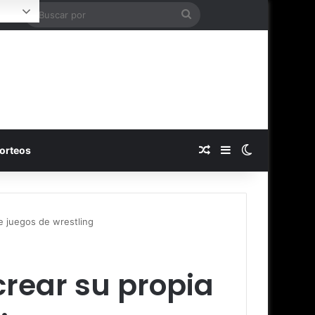
Buscar
ogin
por
Publicación al azar
Barra lateral
Switch skin
orteos
e juegos de wrestling
crear su propia