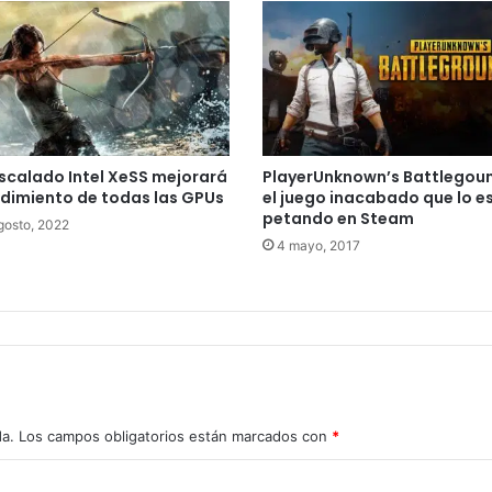
escalado Intel XeSS mejorará
PlayerUnknown’s Battlegou
ndimiento de todas las GPUs
el juego inacabado que lo e
petando en Steam
gosto, 2022
4 mayo, 2017
da.
Los campos obligatorios están marcados con
*