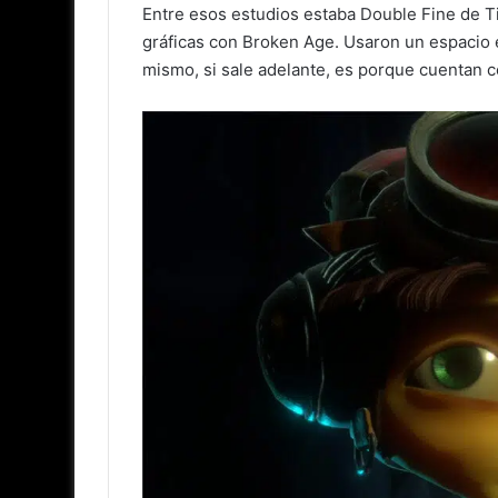
Entre esos estudios estaba Double Fine de T
gráficas con Broken Age. Usaron un espacio 
mismo, si sale adelante, es porque cuentan c