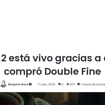
2 está vivo gracias a 
compró Double Fine
Send
Benjamín Rosa
11 julio, 2020
0
972
1 minuto de lectur
an
email