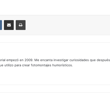
VKontakte
Compartir por correo electrónico
Imprimir
rial empezó en 2009. Me encanta investigar curiosidades que después os
que utilizo para crear fotomontajes humorísticos.