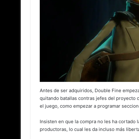
Antes de ser adquiridos, Double Fine empeza
quitando batallas contras jefes del proyecto
el juego, como empezar a programar seccion
Insisten en que la compra no les ha cortado l
productoras, lo cual les da incluso más liber