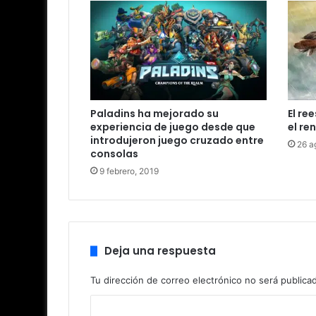
Paladins ha mejorado su
El re
experiencia de juego desde que
el re
introdujeron juego cruzado entre
26 a
consolas
9 febrero, 2019
Deja una respuesta
Tu dirección de correo electrónico no será publica
C