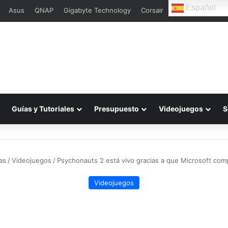
Español
Asus
QNAP
Gigabyte Technology
Corsair
L
Guías y Tutoriales
Presupuesto
Videojuegos
S
as
/
Videojuegos
/
Psychonauts 2 está vivo gracias a que Microsoft com
Videojuegos