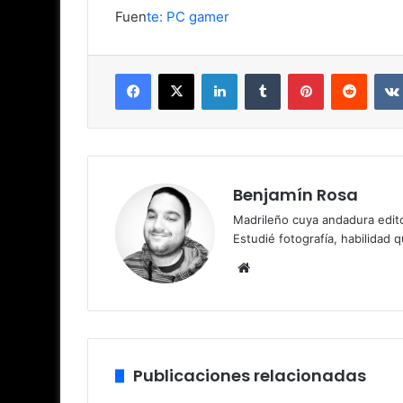
Fuen
te: PC gamer
Facebook
X
LinkedIn
Tumblr
Pinterest
Reddit
Benjamín Rosa
Madrileño cuya andadura edito
Estudié fotografía, habilidad 
Sitio
web
Publicaciones relacionadas