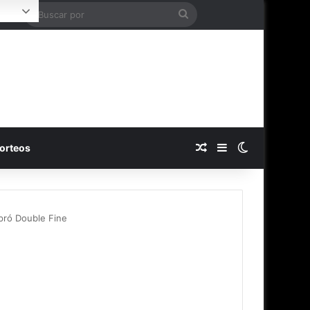
Buscar
ogin
por
Publicación al azar
Barra lateral
Switch skin
orteos
pró Double Fine