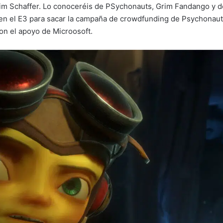
im Schaffer. Lo conoceréis de PSychonauts, Grim Fandango y de 
en el E3 para sacar la campaña de crowdfunding de Psychonauts
on el apoyo de Microosoft.