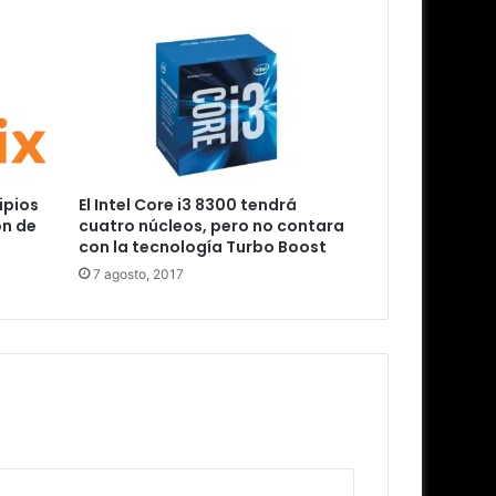
ipios
El Intel Core i3 8300 tendrá
ón de
cuatro núcleos, pero no contara
con la tecnología Turbo Boost
7 agosto, 2017