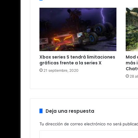
Xbox series S tendrá limitaciones
Mod d
gráficas frente a la series X
más i
Chat
21 septiembre, 2020
28 ab
Deja una respuesta
Tu dirección de correo electrónico no será publica
C