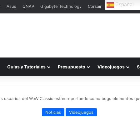
Español
r
Asus
QNAP
Gigabyte Technology
Corsair
Guías y Tutoriales
Presupuesto
Videojuegos
S
os usuarios del WoW Classic están reportando como bugs elementos que
Noticias
Videojuegos