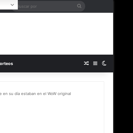
Buscar
Login
por
Publicación al azar
Barra lateral
Switch skin
orteos
 en su día estaban en el WoW original