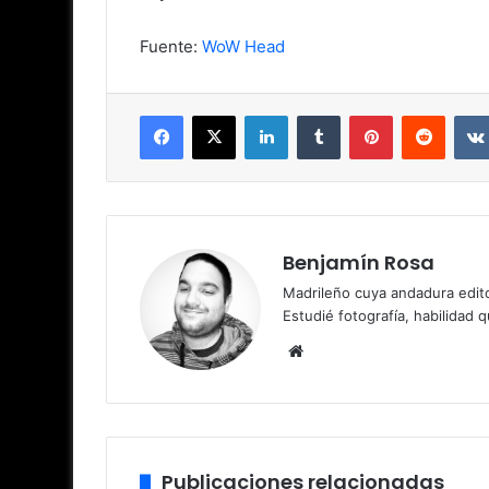
Fuente:
WoW Head
Facebook
X
LinkedIn
Tumblr
Pinterest
Reddit
Benjamín Rosa
Madrileño cuya andadura edito
Estudié fotografía, habilidad 
Sitio
web
Publicaciones relacionadas