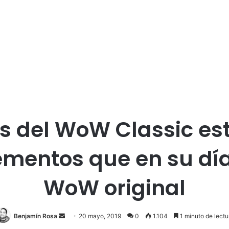
os del WoW Classic es
mentos que en su día
WoW original
Send
Benjamín Rosa
20 mayo, 2019
0
1.104
1 minuto de lectu
an