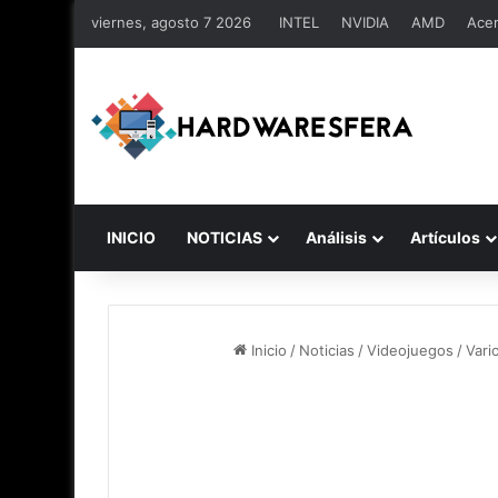
viernes, agosto 7 2026
INTEL
NVIDIA
AMD
Ace
INICIO
NOTICIAS
Análisis
Artículos
Inicio
/
Noticias
/
Videojuegos
/
Vari