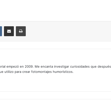
VKontakte
Compartir por correo electrónico
Imprimir
rial empezó en 2009. Me encanta investigar curiosidades que después os
que utilizo para crear fotomontajes humorísticos.