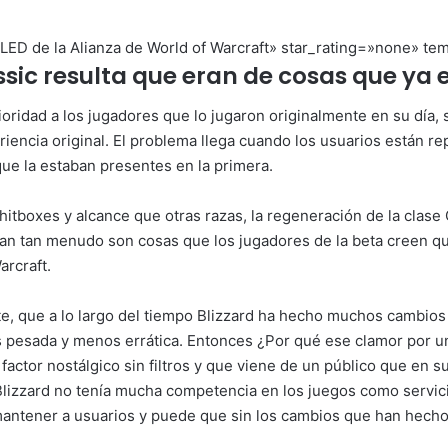
D de la Alianza de World of Warcraft» star_rating=»none» tem
sic resulta que eran de cosas que ya 
ioridad a los jugadores que lo jugaron originalmente en su día
eriencia original. El problema llega cuando los usuarios están 
 que la estaban presentes en la primera.
tboxes y alcance que otras razas, la regeneración de la clase 
n tan menudo son cosas que los jugadores de la beta creen qu
arcraft.
, que a lo largo del tiempo Blizzard ha hecho muchos cambios d
pesada y menos errática. Entonces ¿Por qué ese clamor por un
factor nostálgico sin filtros y que viene de un público que en s
 Blizzard no tenía mucha competencia en los juegos como servic
mantener a usuarios y puede que sin los cambios que han hecho