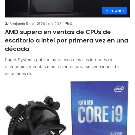
Hardware
Benjamín Rosa
26 julio, 2021
0
AMD supera en ventas de CPUs de
escritorio a Intel por primera vez en una
década
Puget Systems publicó hace unos días sus informes de
distribución y ventas más recientes para sus versiones de
estaciones de…