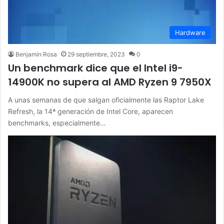
Hardware
Benjamín Rosa
29 septiembre, 2023
0
Un benchmark dice que el Intel i9-
14900K no supera al AMD Ryzen 9 7950X
A unas semanas de que salgan oficialmente las Raptor Lake
Refresh, la 14ª generación de Intel Core, aparecen
benchmarks, especialmente…