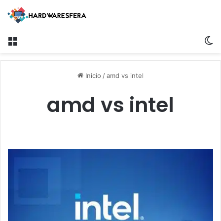
Menú
S
Inicio
/
amd vs intel
amd vs intel