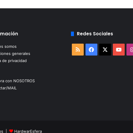
rmación
Redes Sociales
es somos
RSS
Facebook
X
You
iones generales
a de privacidad
ora con NOSOTROS
tar/MAIL
dos |
HardwarEsfera