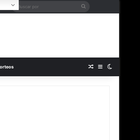
Buscar
Login
por
Publicación al azar
Barra lateral
Switch skin
orteos