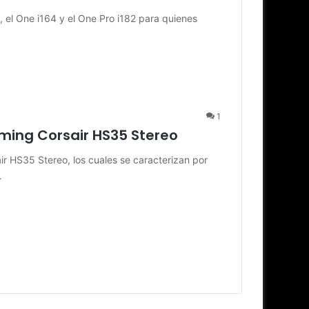
 el One i164 y el One Pro i182 para quienes
1
ming Corsair HS35 Stereo
r HS35 Stereo, los cuales se caracterizan por
…