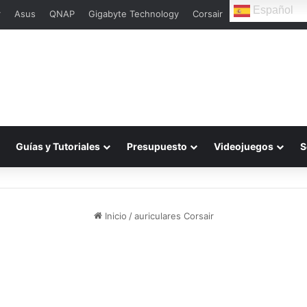
Español
r
Asus
QNAP
Gigabyte Technology
Corsair
Guías y Tutoriales
Presupuesto
Videojuegos
S
Inicio
/
auriculares Corsair