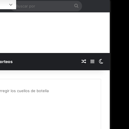
Buscar
ogin
por
Publicación al azar
Barra lateral
Switch skin
orteos
gir los cuellos de botella