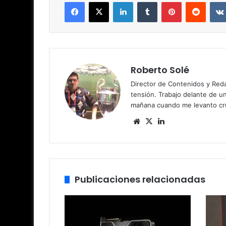
Facebook
X
LinkedIn
Tumblr
Pinterest
Reddit
Roberto Solé
Director de Contenidos y Reda
tensión. Trabajo delante de u
mañana cuando me levanto cru
Siti
X
Lin
o
ke
we
dIn
b
Publicaciones relacionadas