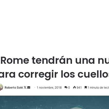
 Rome tendrán una nu
a corregir los cuello
Roberto Solé
F
S
1 noviembre, 2018
0
941
1 minuto de lec
o
e
l
n
l
d