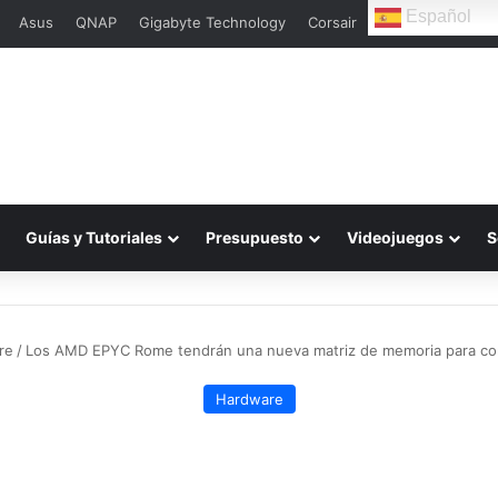
Español
Asus
QNAP
Gigabyte Technology
Corsair
L
Guías y Tutoriales
Presupuesto
Videojuegos
S
re
/
Los AMD EPYC Rome tendrán una nueva matriz de memoria para corre
Hardware