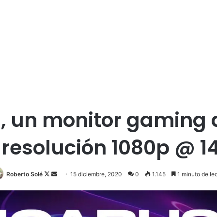
s, un monitor gaming
 resolución 1080p @ 1
Follow
Send
Roberto Solé
15 diciembre, 2020
0
1.145
1 minuto de le
on
an
X
email