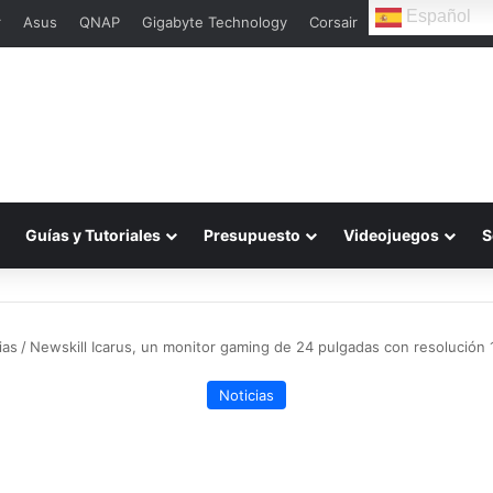
Español
r
Asus
QNAP
Gigabyte Technology
Corsair
Guías y Tutoriales
Presupuesto
Videojuegos
S
ias
/
Newskill Icarus, un monitor gaming de 24 pulgadas con resolució
Noticias