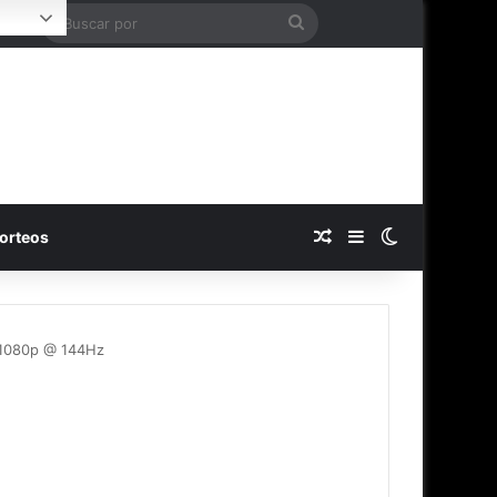
Buscar
Login
por
Publicación al azar
Barra lateral
Switch skin
orteos
n 1080p @ 144Hz