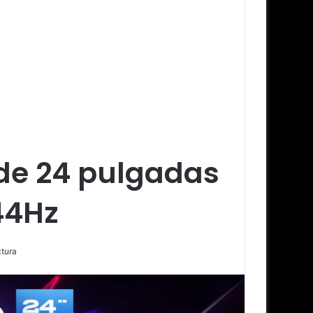
 de 24 pulgadas
44Hz
ctura