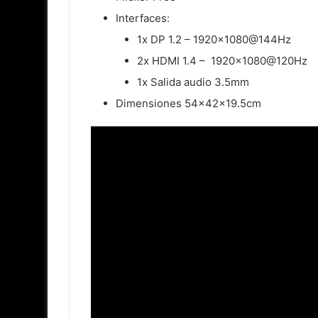
Interfaces:
1x DP 1.2 – 1920×1080@144Hz
2x HDMI 1.4 – 1920×1080@120Hz
1x Salida audio 3.5mm
Dimensiones 54x42x19.5cm