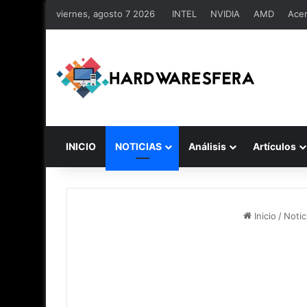
viernes, agosto 7 2026
INTEL
NVIDIA
AMD
Ace
INICIO
NOTICIAS
Análisis
Artículos
Inicio
/
Notic